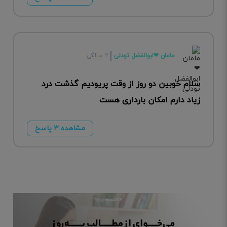
مامان ❤ابوالفضل تودلی
۲ سالگی
سلام خوبین دو روز از وقت پریودیم گذشت درد
زیاد دارم امکان بارداری هست
مشاهده ۳ پاسخ