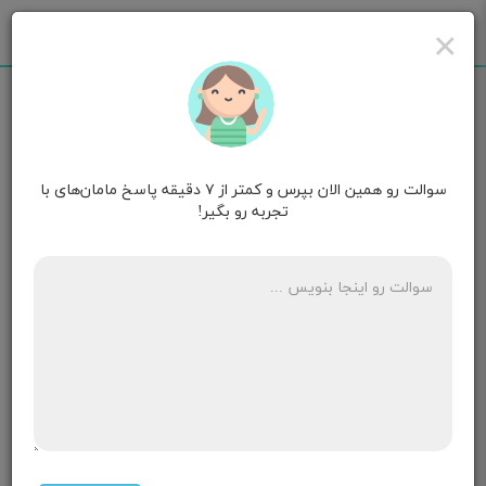
×
سوالت رو همین الان بپرس و کمتر از ۷ دقیقه پاسخ مامان‌های با
مامان سپهر
۳ سالگی
تجربه رو بگیر!
سلام لوله بندی کردم دوماه هست پریود نشدم علائم
بارداري دارم دلم دخار میخواد
۳ پاسخ
مامان سپهر
۳ سالگی