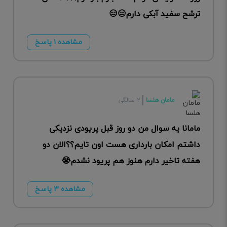
ترشح سفید آبکی دارم😑😑
مشاهده ۱ پاسخ
مامان هلسا
۲ سالگی
مامانا یه سوال من دو روز قبل پریودی نزدیکی
داشتم امکان بارداری هست اون تایم؟؟الان دو
هفته تاخیر دارم هنوز هم پریود نشدم😭
مشاهده ۳ پاسخ