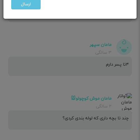
ارسال
ممکن هست باردار باشم
مامان سپهر
۳ سالگی
۴تا پسر دارم
مامان موش کوچولو🐭
۲ سالگی
چند تا بچه داری که لوله بندی کردی؟