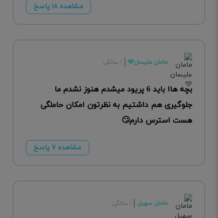
مشاهده ۱۸ پاسخ
مامان علیسان🩵
۱ سالگی
بچه هاا باید 6 پریود میشدم هنوز نشدم ما
جلوگیری هم داشتیم به نظرتون امکان حاملگی
هست استرس دارم🙄
مشاهده ۷ پاسخ
مامان سهیل
۱ سالگی