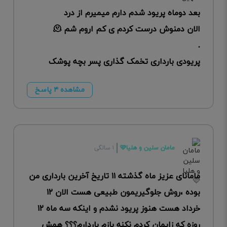
بعد دوماه پریود شدم دارم میمیرم از درد
الان دمنوش درست کردم ی کم اروم شم 🫠
.
پریودی بارداری تخمک گذاری پسر بچه پوشک
مشاهده ۴ پاسخ
مامان سلین و هلیا🩷
۱ سالگی
مامانای عزیز ماه گذشته ۱۱ تاریخ آخرین بارداری من
بوده ،روش جلوگیریمون طبیعی هست الان ۱۲
خرداد هست هنوز پریود نشدم و اینکه سه ماه ۱۲
روزه که زایمان کردم نکنه بازم باردارم؟؟؟ همش