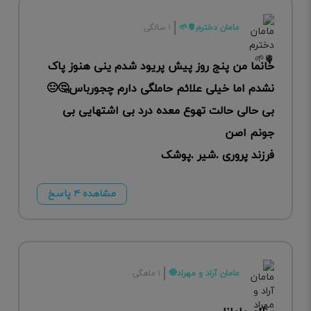
مامان دخترم🫀🌱
۱ سالگی
خانما من پنج روز پیش پریود شدم ینی هنوز پاک
نشدم اما خیلی علائم حاملگی دارم چجورباس🤔😐
بی حالی حالت تهوع معده درد بی اشتهایی بی
جونم اصن
فرزند پروری .شیر .پوشک
مشاهده ۴ پاسخ
مامان آراد و مهراد🧿
۱ ماهگی