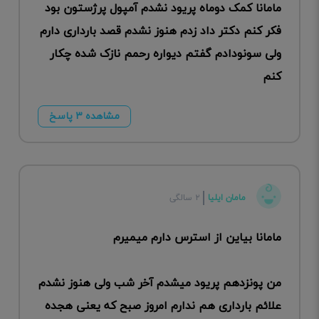
مامانا کمک دوماه پریود نشدم آمپول پرژستون بود
فکر کنم دکتر داد زدم هنوز نشدم قصد بارداری دارم
ولی سونودادم گفتم دیواره رحمم نازک شده چکار
کنم
مشاهده ۳ پاسخ
مامان ایلیا
۲ سالگی
مامانا بیاین از استرس دارم میمیرم
من پونزدهم پریود میشدم آخر شب ولی هنوز نشدم
علائم بارداری هم ندارم امروز صبح که یعنی هجده