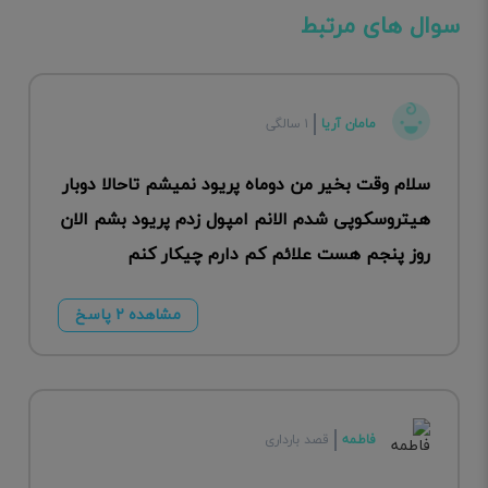
سوال های مرتبط
مامان آریا
۱ سالگی
سلام وقت بخیر من دوماه پریود نمیشم تاحالا دوبار
هیتروسکوپی شدم الانم امپول زدم پریود بشم الان
روز پنجم هست علائم کم دارم چیکار کنم
مشاهده ۲ پاسخ
فاطمه
قصد بارداری