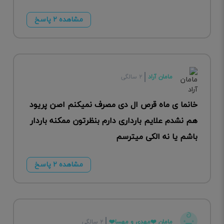
مشاهده ۲ پاسخ
مامان آراد
۲ سالگی
خانما ی ماه قرص ال دی مصرف نمیکنم اصن پریود
هم نشدم علایم بارداری دارم بنظرتون ممکنه باردار
باشم یا نه الکی میترسم
مشاهده ۲ پاسخ
مامان ❤️مهدی و مهسا❤️
۲ سالگی