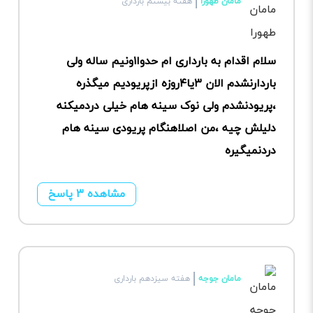
مامان طهورا
هفته بیستم بارداری
سلام اقدام به بارداری ام حدوا۱ونیم ساله ولی
باردارنشدم الان ۳یا۴روزه ازپریودیم میگذره
،پریودنشدم ولی نوک سینه هام خیلی دردمیکنه
دلیلش چیه ،من اصلاهنگام پریودی سینه هام
دردنمیگیره
مشاهده ۳ پاسخ
مامان جوجه
هفته سیزدهم بارداری