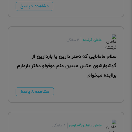
مشاهده ۶ پاسخ
مامان فرشته
۴ سالگی
سلام مامانایی که دختر دارین یا باردارین از
گوشوارشون عکس میدین منم دوقولو دختر باردارم
براایده میخوام
مشاهده ۸ پاسخ
مامان ماهلین💕دلوین
۸ ماهگی