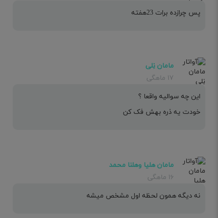
پس چرازده برات 23هفته
مامان نِلی
۱۷ ماهگی
این چه سوالیه واقعا ؟
خودت یه ذره بهش فک کن
مامان هلیا وهلنا محمد
۱۶ ماهگی
نه دیگه همون لحظه اول مشخص میشه