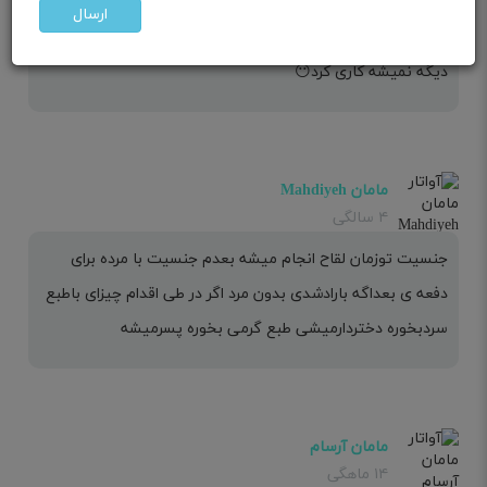
ارسال
جنسیت توو لحظه لقاح اتفاق میفته
دیگه نمیشه کاری کرد😶
مامان Mahdiyeh
۴ سالگی
جنسیت توزمان لقاح انجام میشه بعدم جنسیت با مرده برای
دفعه ی بعداگه بارادشدی بدون مرد اگر در طی اقدام چیزای باطبع
سردبخوره دختردارمیشی طبع گرمی بخوره پسرمیشه
مامان آرسام
۱۴ ماهگی