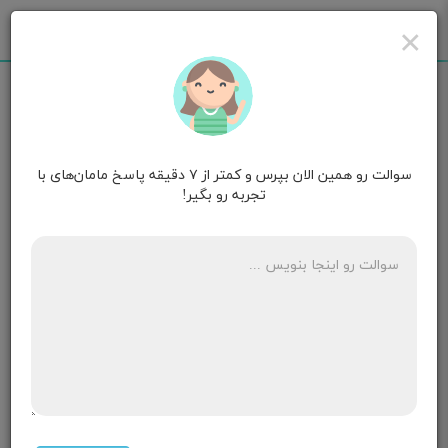
×
سوالت رو همین الان بپرس و کمتر از ۷ دقیقه پاسخ مامان‌های با
مامان مامان پرتقال
۱۵ ماهگی
تجربه رو بگیر!
سلام من ۶هفته‌ست که باردارم و میخوام که جنین دختر
باشه الان میشه در تغییر جنسیت دخالت کرد؟؟
۶ پاسخ
مامان 💙🍊💙
۱۳ ماهگی