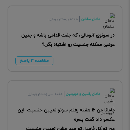
مامان سلطان
هفته بیستم بارداری
در سونوی آنومالی، که جفت قدامی باشه و جنین
عرضی ممکنه جنسیت رو اشتباه بگن؟
مشاهده ۳ پاسخ
مامان راشین و مهرشین
هفته سی‌وششم بارداری
مامانا من ۱۶ هفته رفتم سونو تعیین جنسیت .این
عکسو داد گفت پسره
من تو کل فامیل تو عید جشن تعیین جنسیت