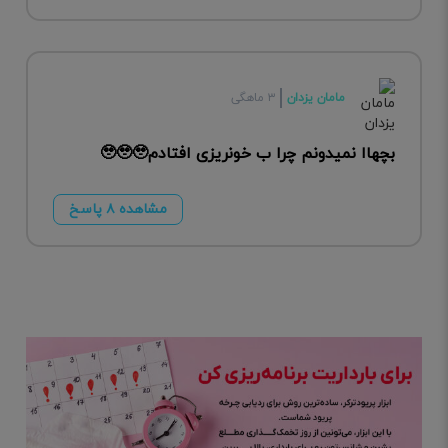
مامان یزدان
۳ ماهگی
بچهاا نمیدونم چرا ب خونریزی افتادم🥹🥹🥹
مشاهده ۸ پاسخ