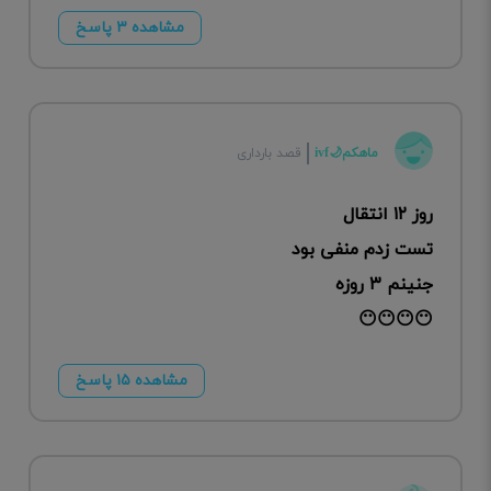
مشاهده ۳ پاسخ
ماهکم🌙ivf
قصد بارداری
روز ۱۲ انتقال
تست زدم منفی بود
جنینم ۳ روزه
😶😶😶😶
مشاهده ۱۵ پاسخ