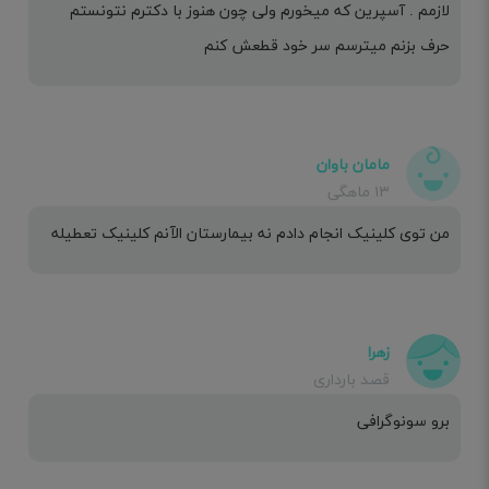
لازمم . آسپرین که میخورم ولی چون هنوز با دکترم نتونستم
حرف بزنم میترسم سر خود قطعش کنم
مامان باوان
۱۳ ماهگی
من توی کلینیک انجام دادم نه بیمارستان الآنم کلینیک تعطیله
زهرا
قصد بارداری
برو سونوگرافی