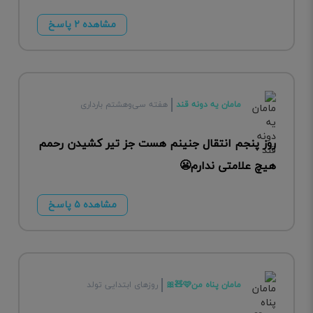
مشاهده ۲ پاسخ
مامان یه دونه قند
هفته سی‌وهشتم بارداری
روز پنجم انتقال جنینم هست جز تیر کشیدن رحمم
هیچ علامتی ندارم😬
مشاهده ۵ پاسخ
مامان پناه من🩷🧸🎀
روزهای ابتدایی تولد