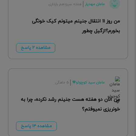
مامان مهدیار
هفته سیزدهم بارداری
من روز ۱۱ انتقال جنینم میتونم کیک خونگی
بخورم؟ازگیل چطور
مشاهده ۲ پاسخ
مامان سید کوچولو💙
۵ ماهگی
من الان دو هفته هست جنینم رشد نکرده، چرا به
خونریزی نمیوفتم؟
مشاهده ۱۴ پاسخ