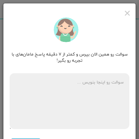
×
سوالت رو همین الان بپرس و کمتر از ۷ دقیقه پاسخ مامان‌های با
مامان باوان
۱۳ ماهگی
تجربه رو بگیر!
روز ۲۴ انتقال جنینم و الان افتادم به خونریزی نمیدونم چی
کار کنم؟
۱۰ پاسخ
𝓃ℯ𝒻𝓈🐻🍭🎀
قصد بارداری