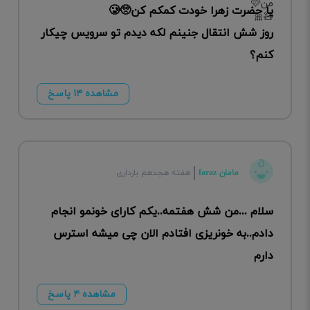
یا حضرت زهرا خودت کمکم کن🥺🥲
روز شش انتقال جنینم لکه دیدم تو سرویس چیکار
کنم؟
مشاهده ۱۴ پاسخ
مامان faraz
هفته هجدهم بارداری
سلام ...من شش هفتمه‌..یکم کارای خونمو انجام
دادم..به خونریزی افتادم الان چی میشه استرس
دارم
مشاهده ۴ پاسخ