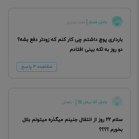
مامان فندق
قصد بارداری
بارداری پوچ داشتم چی کار کنم که زودتر دفع بشه؟
دو روز به لکه بینی افتادم
مشاهده ۳ پاسخ
مامان آقا نیکان 🥰
۱ ماهگی
سلام ۲۲ روز از انتقال جنینم میگذره میتونم بلال
بخورم ؟؟؟؟