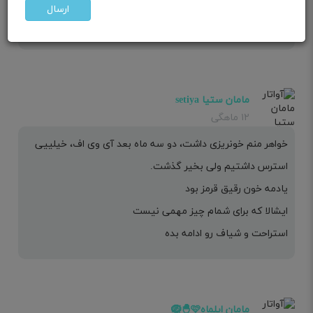
ارسال
توكل به خدا سعي كن اروم باشي برو حتما دكتر
مامان ستیا setiya
۱۲ ماهگی
خواهر منم خونریزی داشت، دو سه ماه بعد آی وی اف، خیلییی
استرس داشتیم ولی بخیر گذشت.
یادمه خون رقیق قرمز بود
ایشالا که برای شمام چیز مهمی نیست
استراحت و شیاف رو ادامه بده
مامان ایلماه🪺🐣🩷