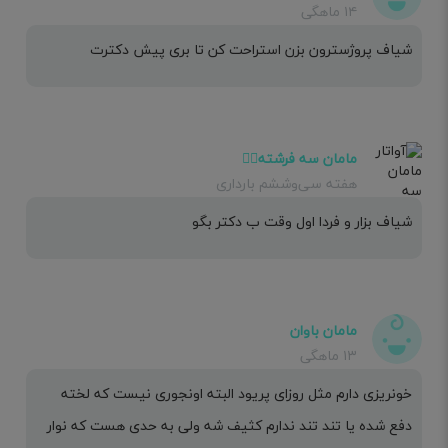
۱۴ ماهگی
شیاف پروژسترون بزن استراحت کن تا بری پیش دکترت
مامان سه فرشته🧚‍♀️
هفته سی‌وششم بارداری
شیاف بزار و فردا اول وقت ب دکتر بگو
مامان باوان
۱۳ ماهگی
خونریزی دارم مثل روزای پریود البته اونجوری نیست که لخته
دفع شده یا تند تند ندارم کثیف شه ولی به حدی هست که نوار