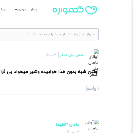
پیش از بارداری
باردا
×
مامان علی اصغر
۳ سالگی
سوا
اولین شبه بدون غذا خوابیده وشیر میخواد بی قر
۱ پاسخ
مامان ۳قلوها
۳ سالگی