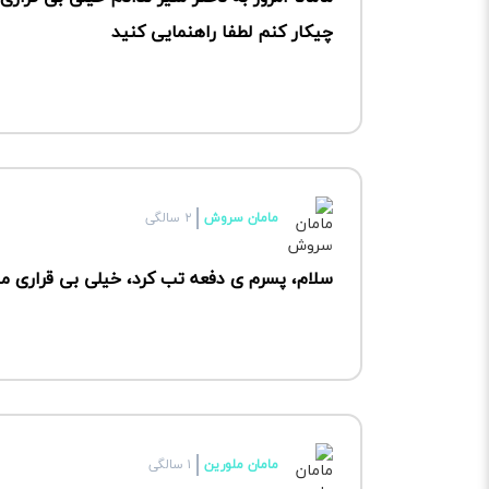
چیکار کنم لطفا راهنمایی کنید
مامان سروش
۲ سالگی
سلام، پسرم ی دفعه تب کرد، خیلی بی قراری می
مامان ملورين
۱ سالگی