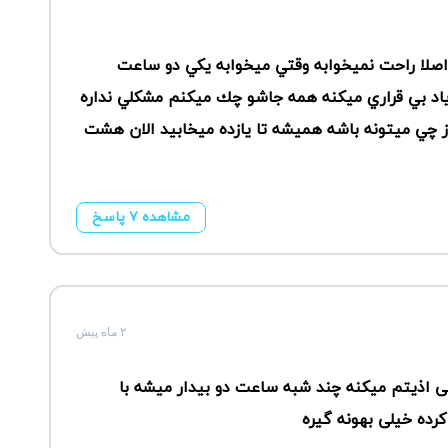
ا راحت نميخوابه وقتي ميخوابه يكي دو ساعت
د بي قراري ميكنه همه جاشو چك ميكنم مشكلي نداره
 چي ميتونه باشه هميشه تا يازده ميخابيد الان هشت
مشاهده ۷ پاسخ
۲ ماه پیش
 اذیتم میکنه چند شبه ساعت دو بیدار میشه با
ده خیلی بهونه گیره