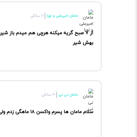
مامان امیرعلی و نورا
۲ سالگی
از ۷ صبح گریه میکنه هرچی هم میدم باز ش
بهش شیر
مامان نی نی
۳ سالگی
سلام مامان ها پسرم واکسن ۱۸ ماهگی زدم ولی ۴ماه دیر تر خیلی بی قراری می‌کنه چ کار کنم