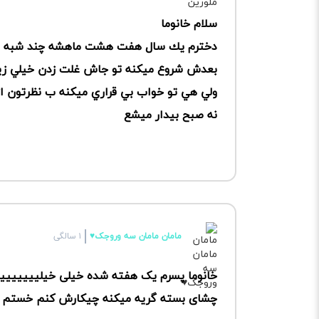
سلام خانوما
دخترم يك سال هفت هشت ماهشه چند شبه اصل
بعدش شروع ميكنه تو جاش غلت زدن خيلي زيا
ولي هي تو خواب بي قراري ميكنه ب نظرتون از
نه صبح بيدار ميشع
مامان مامان سه وروجک♥
۱ سالگی
خانوما پسرم یک هفته شده خیلی خیلیییییییی
چشای بسته گریه میکنه چیکارش کنم خستم کر