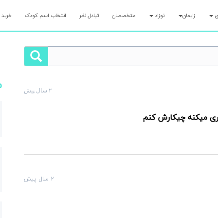
ری
زایمان
نوزاد
متخصصان
تبادل نظر
انتخاب اسم کودک
خرید 
م
۲ سال پیش
لت رو همین الان بپرس و کمتر از ۷ دقیقه پاسخ مامان‌های با تجربه رو بگیر!
اری میکنه چیکارش کنم
۲ سال پیش