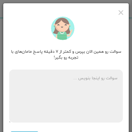
×
سوالت رو همین الان بپرس و کمتر از ۷ دقیقه پاسخ مامان‌های با
مامان ریحانه
۱۰ ماهگی
تجربه رو بگیر!
سلام
علت مدفوع سیاه در ماه اول بارداری
۴ پاسخ
مامان آیهان نیهان
۱۶ ماهگی