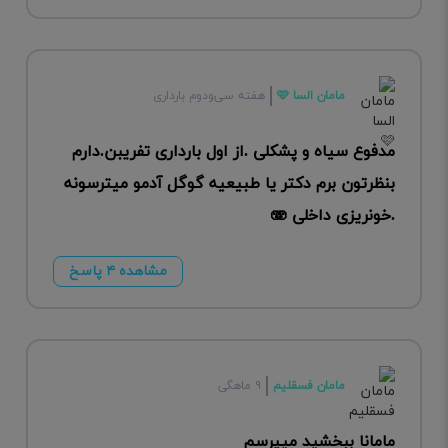
مامان السا 🩷
هفته سی‌ودوم بارداری
مدفوع سیاه و پشکلی .از اول بارداری تفریبن.دارم
بنظرتون برم دکتر یا طبیعیه گوگل آدمو میترسونه
.خونریزی داخلی 🫨
مشاهده ۴ پاسخ
مامان فسقلیم
۹ ماهگی
مامانا ببخشید میپرسم