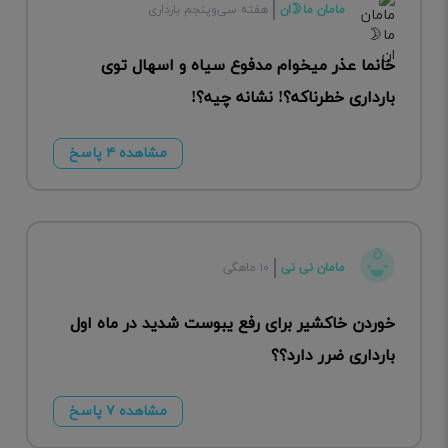
مامان ما🌛ان
هفته سی‌وپنجم بارداری
خانما عذر میخوام مدفوع سیاه و اسهال توی
بارداری خطرناکه؟! نشانه چیه؟!
مشاهده ۴ پاسخ
مامان نی نی
۱۰ ماهگی
خوردن خاکشیر برای رفع یبوست شدید در ماه اول
بارداری ضرر دارد؟؟
مشاهده ۷ پاسخ