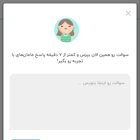
×
سوالت رو همین الان بپرس و کمتر از ۷ دقیقه پاسخ مامان‌های با
مامان اسرا
۱۳ ماهگی
تجربه رو بگیر!
درد در کشاله ران در بارداری طبیعی است،
۵ پاسخ
مامان فاطمه نورا
۱۵ ماهگی