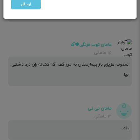
وای من که از اول بارداری درد داشتم تا الان بیشترم شده دکترم
ارسال
میگه طبیعی
مامان توت فرنگی🍓🍒
۱۵ ماهگی
نمدونم عزیزم باز بیمارستان به من گف اگه کشاله ران درد داشتی
بیا
مامان نی نی
۱۲ ماهگی
بله...‌