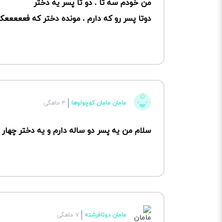
من خودم سه تا . دو تا پسر یه دختر
دوتا پسر رو که دارم . مونده دختر که فعععععک
مامان مامان کوچولوها
۴ ماهگی
سلام من یه پسر دو ساله دارم و یه دختر چهار 
مامان دوتافرشته
۷ ماهگی