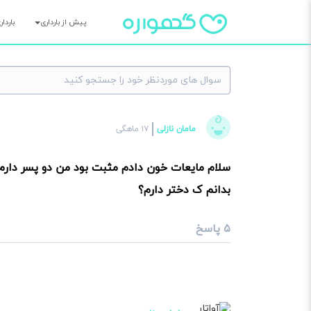
پیش از بارداری
باردا
×
مامان نازلی
۱۷ ماهگی
سوا
سلام مایعات خون دادم مثبت بود من دو پسر دار
بدانم ک دختر دارم؟
۵ پاسخ