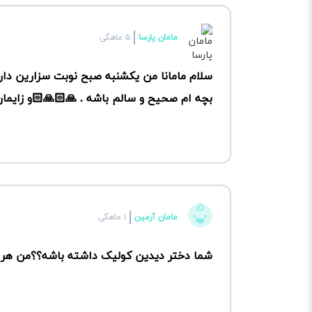
مامان پارسا
۵ ماهگی
سلام مامانا من یکشنبه صبح نوبت سزارین دار
بچه ام صحیح و سالم باشه . 🙏🏻🙏🏻و زایما
مامان آرمین
۱ ماهگی
شما دختر دیدین کولیک داشته باشه؟؟من هر 