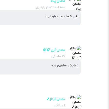
مامان پناه
هفته هفدهم بارداری
ینی شما دوباره بارداری؟
مامان آرن 🍃🍃
۱۵ ماهگی
ازمایش سلفری بده
مامان آیناز💕
۱ سالگی