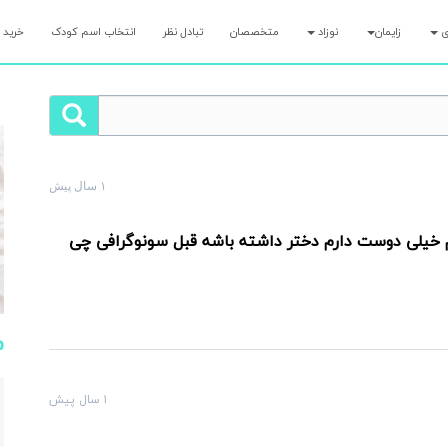
ری
زایمان
نوزاد
متخصصان
تبادل نظر
انتخاب اسم کودک
خرید 
۱ سال پیش
لت رو همین الان بپرس و کمتر از ۷ دقیقه پاسخ مامان‌های با تجربه رو بگیر!
م خیلی دوست دارم دختر داشته باشه قبل سونوگرافی چی
م
۱ سال پیش