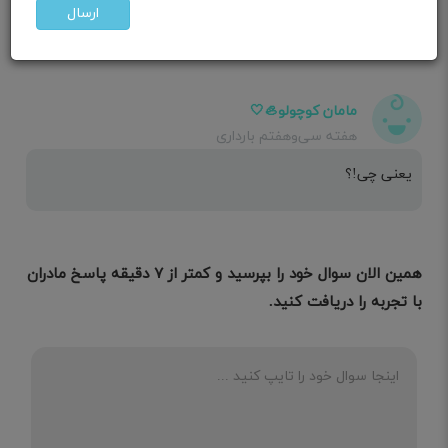
منظورتو متوجه نشدم؟
ارسال
مامان کوچولو🦪🤍
هفته سی‌وهفتم بارداری
یعنی چی!؟
همین الان سوال خود را بپرسید و کمتر از ۷ دقیقه پاسخ مادران
با تجربه را دریافت کنید.