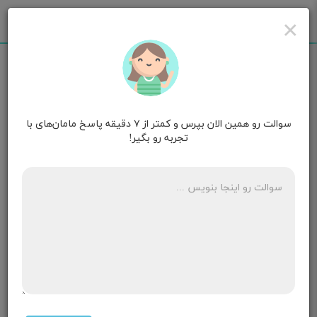
×
سوالت رو همین الان بپرس و کمتر از ۷ دقیقه پاسخ مامان‌های با
یلدا
قصد بارداری
تجربه رو بگیر!
سلام ایادرآزمایش بارداری جنسی مشخص هست
۲ پاسخ
مامان جانان🩷🎀🫀
هفته سی‌وهفتم بارداری