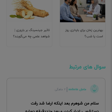
بهترین زمان برای بارداری روز
تاثیر جینسینگ بر باروری |
است یا شب؟
شواهد علمی چه می‌گویند؟
سوال های مرتبط
مامان melorin
۲ ماهگی
سلام من شوهرم بعد اینکه ارضا شد رفت
دستشویی ادرار کردن و بعد چنددقیقه دوباره