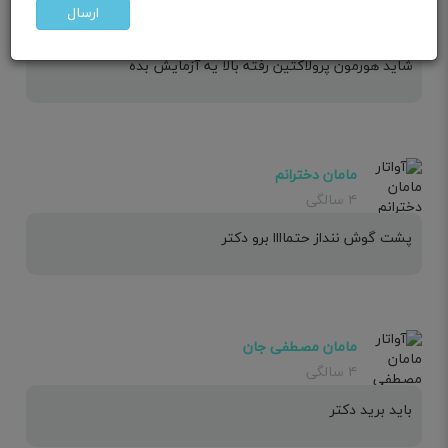
مامان گل گلی
ارسال
۴ سالگی
شاید هورمون پرولاکتین رفته بالا یه آزمایش بده
مامان دخترانم
۴ سالگی
پشت گوش ننداز حتماااا برو دکتر
مامان مصطفی جان
۴ سالگی
باید برید دکتر