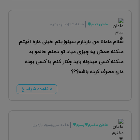
مامان تیام🫀
هفته شانزدهم بارداری
سلام مامانا من باردارم سینوزیتم خیلی داره اذیتم
میکنه همش یه چیزی میاد تو دهنم حالمو بد
میکنه کسی میدونه باید چکار کنم یا کسی بوده
دارو مصرف کرده باشه؟؟؟
مشاهده ۵ پاسخ
مامان دخترم💗پسرم💙
هفته سی‌وسوم بارداری