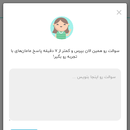
×
سوالت رو همین الان بپرس و کمتر از ۷ دقیقه پاسخ مامان‌های با
مامان امیر
۴ سالگی
تجربه رو بگیر!
سلام ، من بچه کوچیک و شیرخوار ندارم و ۴۵ سالمه ولی
شیر اومده داخل سینه هام ، و خیلی اذیتم میکنه ، باید
چکار کنم ؟ لطفاً راهنمایی و تجربیاتتون را بگین
۴ پاسخ