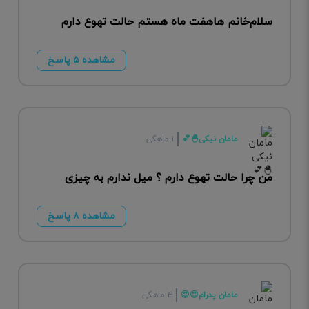
سلام‌خانم هاهفت ماه هستم حالت تهوع دارم
مشاهده ۵ پاسخ
مامان نیکی🐣💕
۱ ماهگی
من چرا حالت تهوع دارم ؟ میل ندارم به چیزی
مشاهده ۸ پاسخ
مامان پدرام😍😍
۴ ماهگی