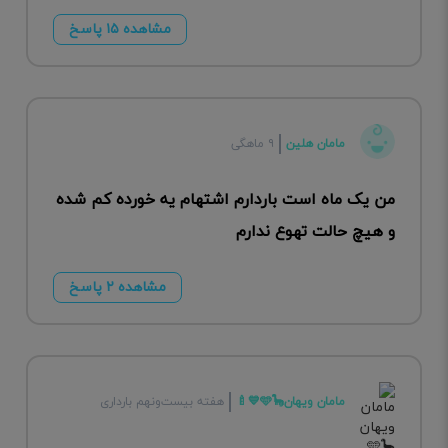
مشاهده ۱۵ پاسخ
مامان هلین
۹ ماهگی
من یک ماه است باردارم اشتهام یه خورده کم شده
و هیچ حالت تهوع ندارم
مشاهده ۲ پاسخ
مامان ویهان🦕🩵💙🍼
هفته بیست‌ونهم بارداری