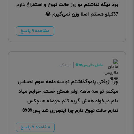
بود دیگه نداشتم دو روز حالت تهوع و استفراغ دارم
57کیلو هستم اصلا وزن نمی‌گیرم 😭
مشاهده ۹ پاسخ
مامان دلاریس❤️🫀
۱ ماهگی
چرا ازوقتی پامو‌گذاشتم تو سه ماهه سوم احساس
میکنم تو سه ماهه اولم همش خستم خوابم میاد
دلم میخواد همش گریه کنم حوصله هیچکس
ندارم حالت تهوع دارم چرا اینجوری شد پس😵😵
مشاهده ۷ پاسخ