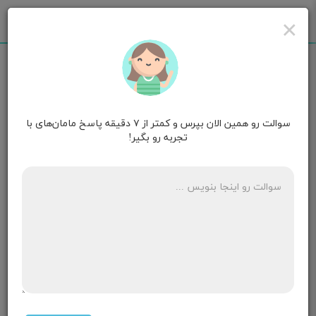
×
سوالت رو همین الان بپرس و کمتر از ۷ دقیقه پاسخ مامان‌های با
مامان علی
۱ سالگی
تجربه رو بگیر!
سلام من باردار هستم ماه اولم هستش چرا حالت تهوع
ندارم
۷ پاسخ
مامان آراد❄️🩵
۱ سالگی