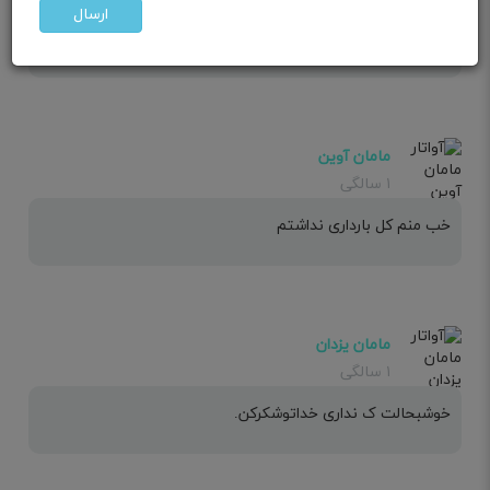
ارسال
بعضیا ویار ندارن عزیزم یا شایدم هنوز نفهمیدی به چی حساسی
مامان آوین
۱ سالگی
خب منم کل بارداری نداشتم
مامان یزدان
۱ سالگی
خوشبحالت ک نداری خداتوشکرکن.