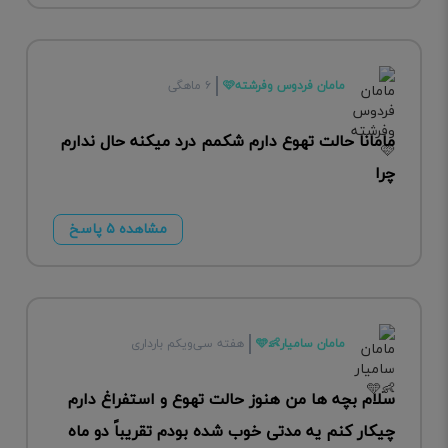
مامان فردوس وفرشته🩷
۶ ماهگی
مامانا حالت تهوع دارم شکمم درد میکنه حال ندارم
چرا
مشاهده ۵ پاسخ
مامان سامیار👶🩵
هفته سی‌ویکم بارداری
سلام بچه ها من هنوز حالت تهوع و استفراغ دارم
چیکار کنم یه مدتی خوب شده بودم تقریباً دو ماه