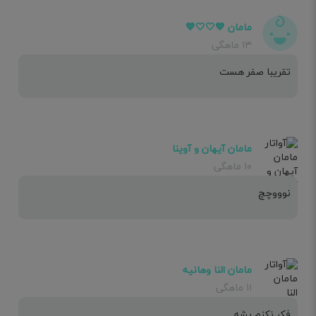
مامان 💙🤍🤍💙
۱۳ ماهگی
تقریبا صفر هست
مامان آیهان و آوینا
۱۰ ماهگی
نوووچچ
مامان النا وهانیه
۱۱ ماهگی
فکر نکنم بشه