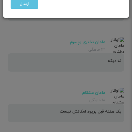
خواهر من باردار شد دقیقا یک روز مانده به پریودش هر چیزی
ارسال
امکان داره اگه خدا بخواد
مامان دختری وپسرم
۱۳ ماهگی
نه دیگه
مامان عشقام
۱۰ ماهگی
یک هفته قبل پریود امکانش نیست