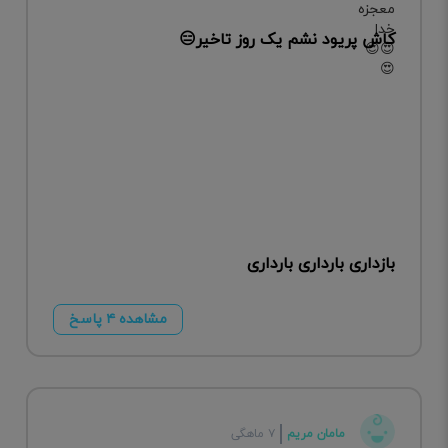
کاش پریود نشم یک روز تاخیر😑
بازداری بارداری بارداری
مشاهده ۴ پاسخ
مامان مریم
۷ ماهگی