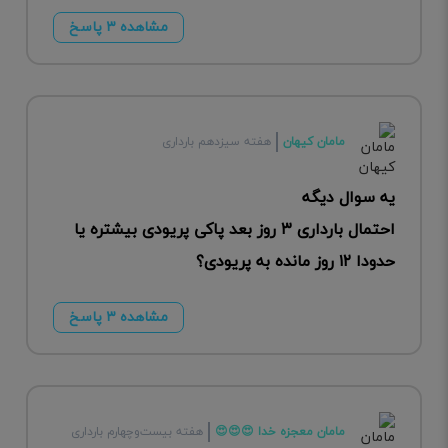
مشاهده ۳ پاسخ
مامان کیهان
هفته سیزدهم بارداری
یه سوال دیگه
احتمال بارداری ۳ روز بعد پاکی پریودی بیشتره یا
حدودا ۱۲ روز مانده به پریودی؟
مشاهده ۳ پاسخ
مامان معجزه خدا 😍😍😍
هفته بیست‌وچهارم بارداری