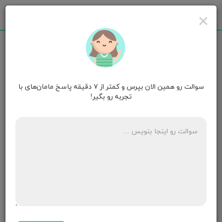
×
سوالت رو همین الان بپرس و کمتر از ۷ دقیقه پاسخ مامان‌های با
مامان آرات
۱۱ ماهگی
تجربه رو بگیر!
امکان بارداری یک روز مانده به پریود
۷ پاسخ
سحر
قصد بارداری