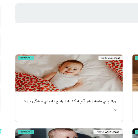
ارس
نوزاد پنج ماهه | هر آنچه که باید راجع به پنج ماهگی نوزاد
ب...
آ