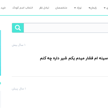
ری
زایمان
نوزاد
متخصصان
تبادل نظر
انتخاب اسم کودک
خرید 
۱ سال پیش
لت رو همین الان بپرس و کمتر از ۷ دقیقه پاسخ مامان‌های با تجربه رو بگیر!
م
۱ سال پیش