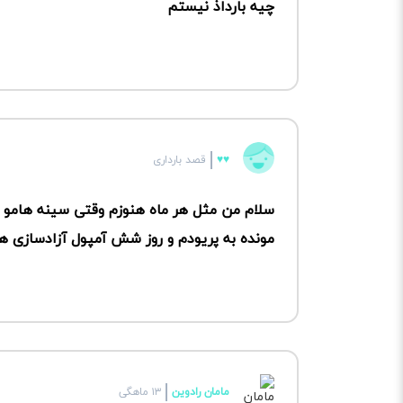
چیه بارداذ نیستم
♥️♥️
قصد بارداری
سلام من مثل هر ماه هنوزم وقتی سینه هامو ف
مونده به پریودم و روز شش آمپول آزادسازی هس
مامان رادوین
۱۳ ماهگی