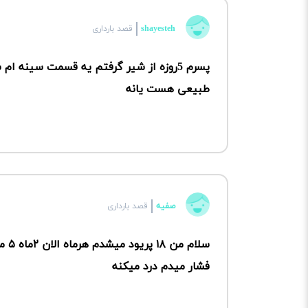
shayesteh
قصد بارداری
پسرم 5روزه از شیر گرفتم یه قسمت سینه 
طبیعی هست یانه
صفیه
قصد بارداری
سلا
فشار میدم درد میکنه