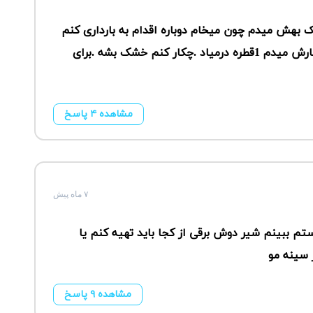
ماه هست شیر خشک بهش میدم چون میخام دوباره اقدام به بارداری کنم
.سینه ام خیییلی کم شیر داره یعنی وقتی فشارش میدم 1قطره درمیاد .چکار کنم خشک بشه .برای
مشاهده ۴ پاسخ
۷ ماه پیش
م ببینم شیر دوش برقی از کجا باید تهیه کنم یا
 سینه مو
مشاهده ۹ پاسخ