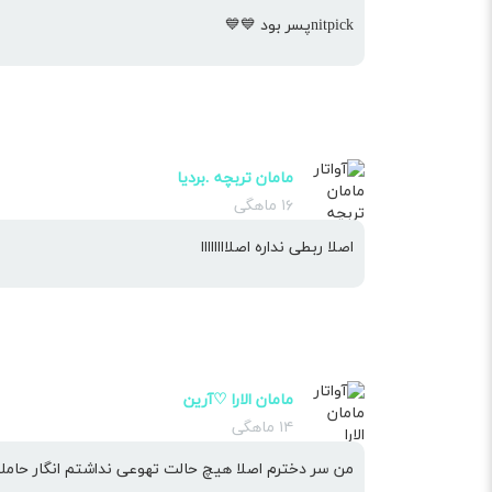
nitpickپسر بود 💙💙
مامان تربچه .بردیا
۱۶ ماهگی
اصلا ربطی نداره اصلاااااااا
مامان الارا ♡آرین
۱۴ ماهگی
من سر دخترم اصلا هیچ حالت تهوعی نداشتم انگار حامله