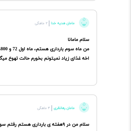
مامان هدیه خدا
۲ ماهگی
سلام مامانا
من ماه سوم بارداری هستم، ماه اول 72 و 800، الان 70 کیلو هستم، طبیعیه این کاهش وزن؟؟
اخه غذای زیاد نمیتونم بخورم حالت تهوع میگی
مامان رهانظری
۴ ماهگی