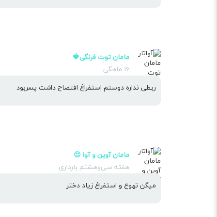
مامان توت فرنگی🍓
۱۶ ماهگی
ربطی نداره دوستم استفراغ افتضاح داشت پسربود
مامان آوین و آوا 😍
هفته سی‌وهشتم بارداری
میگن تهوع و استفراغ زیاد دختر