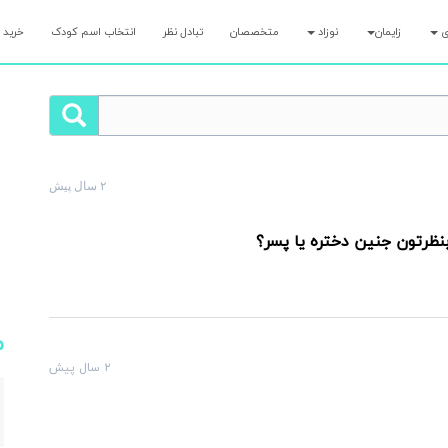
ری
زایمان
نوزاد
متخصصان
تبادل نظر
انتخاب اسم کودک
خرید 
۲ سال پیش
لت رو همین الان بپرس و کمتر از ۷ دقیقه پاسخ مامان‌های با تجربه رو بگیر!
بنظرتون جنین دختره یا پسر؟
م
۲ سال پیش