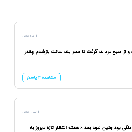
۱۰ ماه پیش
 و از صبح درد ك گرفت تا عصر يك سانت بازشدم چقدر
مشاهده ۴ پاسخ
۱ سال پیش
سوال:سلام خانما من 12 هفته هستم ساک حاملگی بود جنین نبود بعد 3 هفته انتظار تازه دیروز به