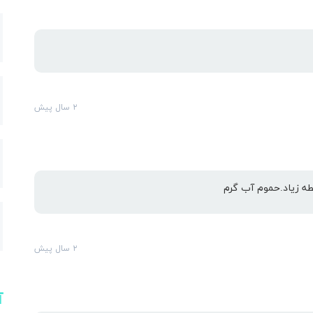
ارس
۲ سال پیش
طه زیاد.حموم آب گرم
۲ سال پیش
آ