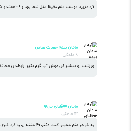
آره عزیزم دوست منم دقیقا مثل شما بود و ۳۹هفته و ۵ روز زایمان کرد
مامان بیمه حضرت عباس
۸ ماهگی
ورزشت رو بیشتر کن دوش آب گرم بگیر .رابطه ی محاف
مامان ❤️قلبای من❤️
۱۳ ماهگی
به خواهر منم همینو گفت دکتر