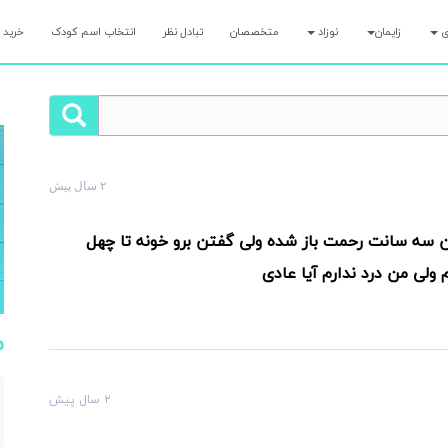
ری
زایمان
نوزاد
متخصصان
تبادل نظر
انتخاب اسم کودک
خرید 
۲ سال پیش
لت رو همین الان بپرس و کمتر از ۷ دقیقه پاسخ مامان‌های با تجربه رو بگیر!
سه سانت رحمت باز شده ولی گفتن برو خونه تا چهل
ولی من درد ندارم آیا عادی
م
۲ سال پیش