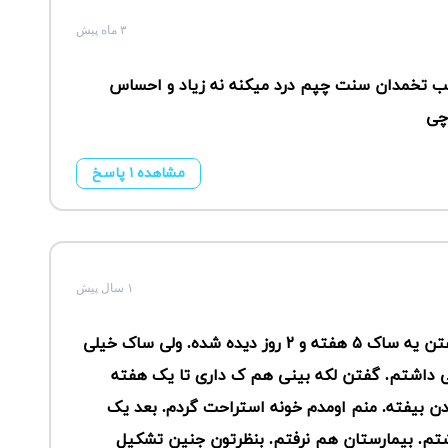
۳ ماه پیش
شب تخمدان سنت چپم درد میکنه نه زیاد و احساس
چی
مشاهده ۱ پاسخ
۱ سال پیش
سلام. دوستان من ۱۰ روز پیش رفتم سونو . گفتن یه ساک ۵ هفته و ۲ روز دیده شده. ولی ساک خیلی
نی داشتم. گفتن لکه بینی هم ک داری تا یک هفته
دن بیفته. منم اومدم خونه استراحت گردم. بعد یک
تم. بیمارستان هم نرفتم. بنظرتون جنین تشکیل