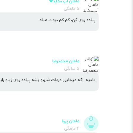
مامان ߊ‌ܝ‌ܢܚܠߊ‌ܔ💙
۵ ماهگی
پیاده روی کن، کم کم دردت میاد
مامان محمدرضا
۵ سالگی
عادیه .اگه میخایی دردات شروع بشه پیاده روی زیاد.راب
مامان پروا
۲ ماهگی