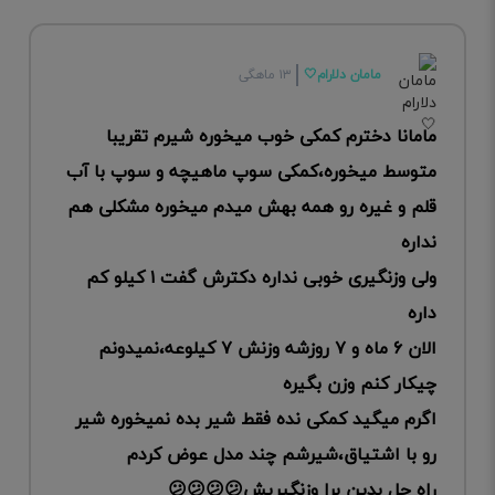
مامان دلارام🤍
۱۳ ماهگی
مامانا دخترم کمکی خوب میخوره شیرم تقریبا
متوسط میخوره،کمکی سوپ ماهیچه و سوپ با آب
قلم و غیره رو همه بهش میدم میخوره مشکلی هم
نداره
ولی وزنگیری خوبی نداره دکترش گفت ۱ کیلو کم
داره
الان ۶ ماه و ۷ روزشه وزنش ۷ کیلوعه،نمیدونم
چیکار کنم وزن بگیره
اگرم میگید کمکی نده فقط شیر بده نمیخوره شیر
رو با اشتیاق،شیرشم چند مدل عوض کردم
راه حل بدین برا وزنگیریش😕😕😕😕