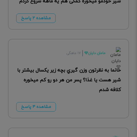
شیر خودمو میخوره کمکی هم یه ماهه شروع کردم
مشاهده ۲ پاسخ
مامان دايان🩵
۱۷ ماهگی
خانما به نظرتون وزن گيري بچه زير يكسال بيشتر با
شير هست يا غذا؟ پسر من هر دو رو كم ميخوره
كلافه شدم
مشاهده ۴ پاسخ