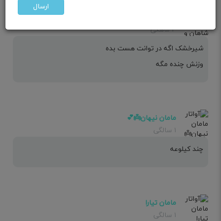
ارسال
مامان شاهان و ایهان
۴ ماهگی
شیرخشک اگه در توانت هست بده
وزنش چنده مگه
مامان نیهان👼💕
۱ سالگی
چند کیلوعه
مامان تیارا
۱ سالگی