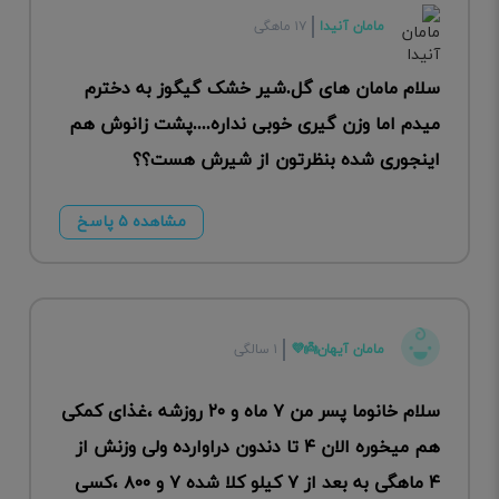
مامان آنیدا
۱۷ ماهگی
سلام مامان های گل.شیر خشک گیگوز به دخترم
میدم اما وزن گیری خوبی نداره....پشت زانوش هم
اینجوری شده بنظرتون از شیرش هست؟؟
مشاهده ۵ پاسخ
مامان آیهان👼💜
۱ سالگی
سلام خانوما پسر من ۷ ماه و ۲۰ روزشه ،غذای کمکی
هم میخوره الان ۴ تا دندون دراوارده ولی وزنش از
۴ ماهگی به بعد از ۷ کیلو کلا شده ۷ و ۸۰۰ ،کسی