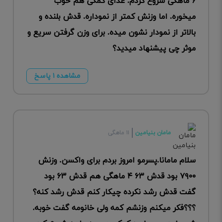
۶ ماهگی شروع کردم. غذای کمکی هم خوب
میخوره. اما وزنش کمتر از نموداره. قدش بلنده و
بالاتر از نمودار نشون میده. برای وزن گرفتن سریع و
موثر چی پیشنهاد میدید؟
مشاهده ۱ پاسخ
مامان بنیامین
۱۱ ماهگی
سلام مامانا.پسرمو امروز بردم برای واکسن. وزنش
۷۹۰۰ بود قدش ۶۳ ۴ ماهگی هم قدش ۶۳ بود
گفت قدش رشد نکرده چیکار کنم قدش رشد کنه؟
؟؟؟فکر میکنم وزنشم کمه ولی خانومه گفت خوبه‌.