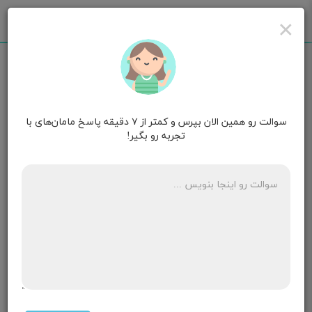
×
سوالت رو همین الان بپرس و کمتر از ۷ دقیقه پاسخ مامان‌های با
مامان شهسان
۱ سالگی
تجربه رو بگیر!
پسر من ۷ ماهش هست از دوماهگی به بعد وزن گیری
خوبی نداره و وزنش زیر منحنی رشد هست اما خدارو شکر
قدش خوبه
شیر خودم میخوره و یه ماه هس کمکی رو شروع کردم
۴ پاسخ