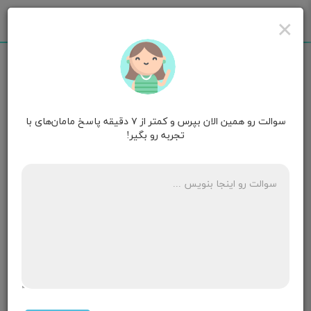
×
سوالت رو همین الان بپرس و کمتر از ۷ دقیقه پاسخ مامان‌های با
مامان ژیانا سوسنی
۲ سالگی
تجربه رو بگیر!
سلام من رابطه داشتم ولی مایع منی داخل و نزدیکی واژن
ریخته نشده ۲۰روز از وابطه میگذره حالت تهوع و سنگین
شدن سینه هام رو دارم
ممکنه باردار باشم؟
۵ پاسخ