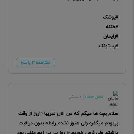
#پوشک
#ختنه
#زایمان
#پستونک
مشاهده ۳ پاسخ
مامان sahar
۲ سالگی
سلام بچه ها میگم که من الان تقریبا ۱۰روز از وقت
پریودم میگذره ولی هنوز نشدم رابطه بدون مراقبت
داشتم ولی قرص خوردم ۱۰ روز بی بی زدم منفی بود