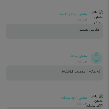
مامان آوینا و آنیسا
۲ سالگی
امکانش هست
مامان صدف
۲ سالگی
نه .مگه از موعدت گذشته؟
مامان ܣِلِنߊٰ‌سߊ‌دߊ‌ت
۲ سالگی