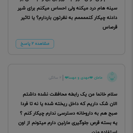
سینه هام درد میکنه ولی احساس میکنم برای شیر
دادنه چیکار کنممممم به نظرتون باردارم؟ یا تاثیر
قرصاس
مشاهده ۲ پاسخ
مامان ❤️مهدی و مهسا❤️
۲ سالگی
سلام خانما من یک رابطه محافظت نشده داشتم
الان شک داریم که داخل ریخته شده یا نه تا فردا
صبح هم به داروخانه دسترسی ندارم چیکار کنم ؟
یه بسته قرص جلوگیری مارلین دارم میتونم از اون
استفاده منن