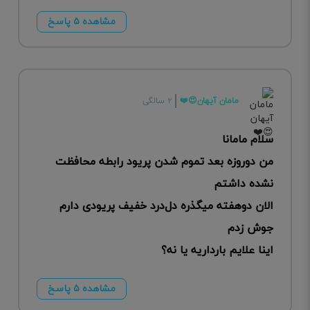
مشاهده ۵ پاسخ
مامان آیهان😍❤️
۲ سالگی
سلام مامانا
من دوروزه بعد تموم شدن پریود رابطه محافظت
نشده داشتم
الان دوهفته میگذره دل‌درد خفیف پریودی دارم
جوش زدم
اینا علایم بارداریه یا نه؟
مشاهده ۵ پاسخ