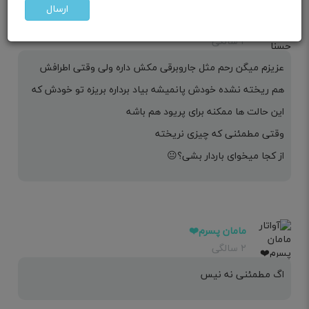
ارسال
مامان حسنا سادات
۲ سالگی
عزیزم میگن رحم مثل جاروبرقی مکش داره ولی وقتی اطرافش
هم ریخته نشده خودش پانمیشه بیاد برداره بریزه تو خودش که
این حالت ها ممکنه برای پریود هم باشه
وقتی مطمئنی که چیزی نریخته
از کجا میخوای باردار بشی؟😐
مامان پسرم❤️
۲ سالگی
اگ مطمئنی نه نیس