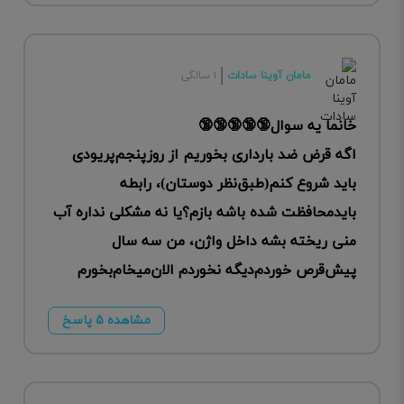
مامان آوینا سادات
۱ سالگی
خانما یه سوال🔞🔞🔞🔞🔞
اگه قرض ضد بارداری بخوریم از روز‌پنجم‌پریودی
باید شروع کنم(طبق‌نظر دوستان)، رابطه
باید‌محافظت شده باشه بازم؟یا نه مشکلی نداره آب
منی‌ ریخته بشه داخل واژن، من سه سال
پیش‌قرص خوردم‌دیگه نخوردم الان‌میخام‌بخورم
مشاهده ۵ پاسخ