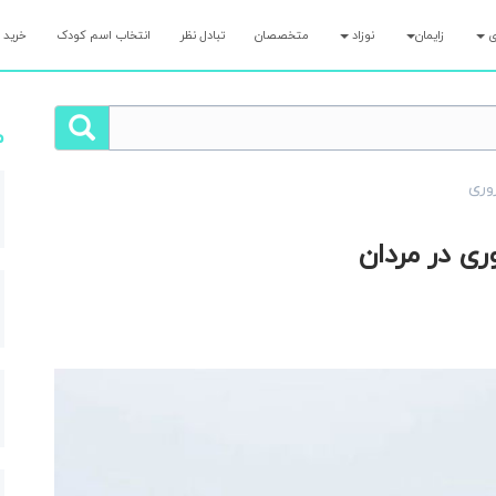
ری
زایمان
نوزاد
متخصصان
تبادل نظر
انتخاب اسم کودک
خرید 
م
روری
ری در مردان