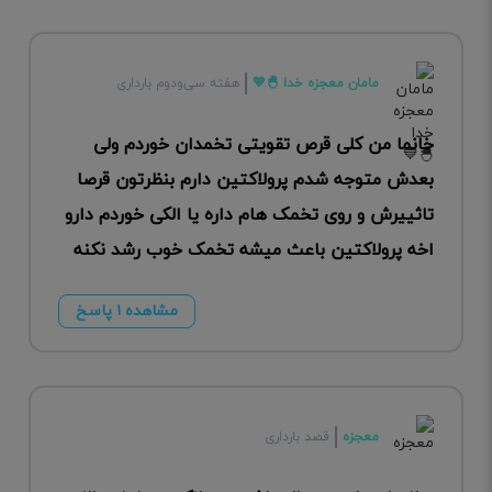
مامان معجزه خدا 🐣💙
هفته سی‌ودوم بارداری
خانما من کلی قرص تقویتی تخمدان خوردم ولی
بعدش متوجه شدم پرولاکتین دارم بنظرتون قرصا
تاثییرش و روی تخمک هام داره یا الکی خوردم دارو
اخه پرولاکتین باعث میشه تخمک خوب رشد نکنه
مشاهده ۱ پاسخ
معجزه
قصد بارداری