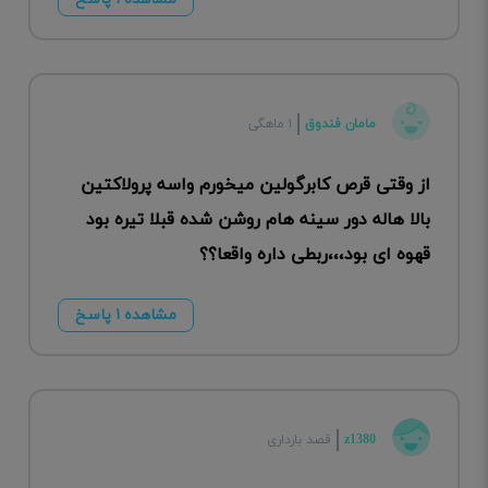
مامان فندوق
۱ ماهگی
از وقتی قرص کابرگولین میخورم واسه پرولاکتین
بالا هاله دور سینه هام روشن شده قبلا تیره بود
قهوه ای بود،،،ربطی داره واقعا؟؟
مشاهده ۱ پاسخ
z1380
قصد بارداری