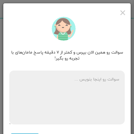
×
سوالت رو همین الان بپرس و کمتر از ۷ دقیقه پاسخ مامان‌های با
shayda
قصد بارداری
تجربه رو بگیر!
سلام والا وقتی سینه هام فشارمیدم شیرمیاد پرولاکتین
خونم خیلی بالاست سه دوره قرص کابرلین یک خوردم خوب
شده یودما سه ماه قطع کردم ولی دوباره ازسینه هام
شیرمیاد
۲ پاسخ