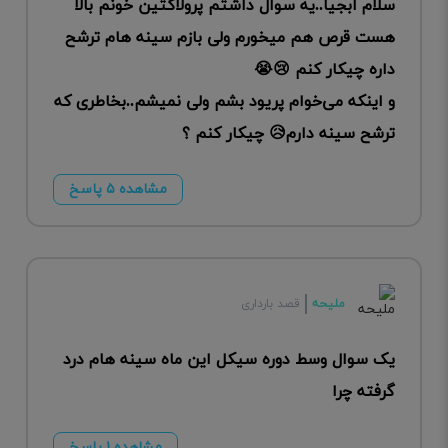
سلام ابجیا..یه سوال داشتم پرولاکتین خونم بالا
هست قرص هم میخورم ولی بازم سینه هام ترشح
داره چیکار کنم 😢😭
و اینکه می‌خوام پریود بشم ولی نمیشم..بخاطری که
ترشح سینه دارم😥 چیکار کنم ؟
مشاهده ۵ پاسخ
ملیحه
قصد بارداری
یک سوال وسط دوره سیکل این ماه سینه هام درد
گرفته چرا
مشاهده ۱ پاسخ