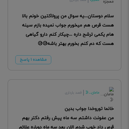
معجزه
قصد بارداری
سلام دوستان...یه سوال من پرولاکتین خونم بالا
هست قرص هم میخورم جواب نمیده بازم سینه
هام یکمی ترشح داره ...چیکار کنم دارو گیاهی
هست که دم کنم بخورم بهتر باشه😥😥
مشاهده ۱ پاسخ
مامان...🌛
قصد بارداری
خانما توروخدا جواب بدین
من عفونت داشتم سه ماه پیش رفتم دکتر بهم
قرص داد خوب شدم الان بعد سه ماه دوباره علائم