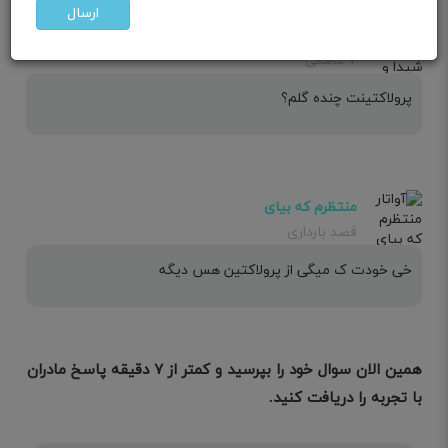
ارسال
مامان شیدا و صدرا
۷ ماهگی
پرولاکتینت چنده گلم؟
منتظرم که بیای
قصد بارداری
خی خودت ک میگی از پرولاکتین هس دیگه
همین الان سوال خود را بپرسید و کمتر از ۷ دقیقه پاسخ مادران
با تجربه را دریافت کنید.