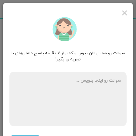
×
سوالت رو همین الان بپرس و کمتر از ۷ دقیقه پاسخ مامان‌های با
سلین
قصد بارداری
تجربه رو بگیر!
سلام‌من ماه قبل قرص سیبل استفاده کردم بعد ک قطع
کردم دوبار پریود شدم اما این ماه هنوز پریود نشدم ایا
بخاطر قرص هست ک مریود نشدم؟؟
۱ پاسخ