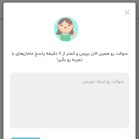
×
سوالت رو همین الان بپرس و کمتر از ۷ دقیقه پاسخ مامان‌های با
زهرا
قصد بارداری
تجربه رو بگیر!
سلام ببخشید من رابطه داشتم یکماه پیش اون سری هم
خونریزی داشتم اما نمیدونم مال پریودی هست یا
بارداری؟؟
۱ پاسخ