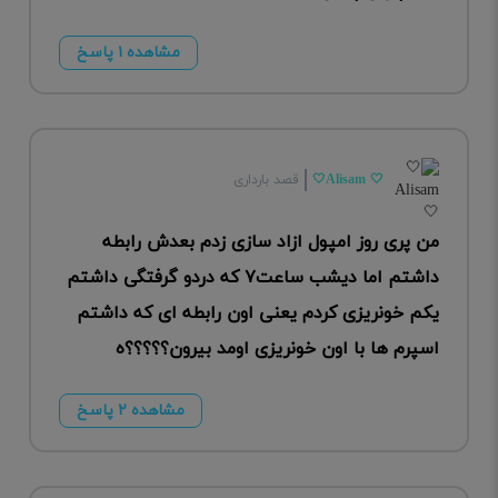
مشاهده ۱ پاسخ
🤍 Alisam🤍
قصد بارداری
من پری روز امپول ازاد سازی زدم بعدش رابطه
داشتم اما دیشب ساعت۷ که دردو گرفتگی داشتم
یکم خونریزی کردم یعنی اون رابطه ای که داشتم
اسپرم ها با اون خونریزی اومد بیرون؟؟؟؟؟ه
مشاهده ۲ پاسخ