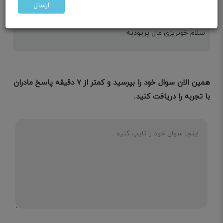
یاس مامان مهند
ارسال
قصد بارداری
سلام خونریزی مال پریودیه
همین الان سوال خود را بپرسید و کمتر از ۷ دقیقه پاسخ مادران
با تجربه را دریافت کنید.