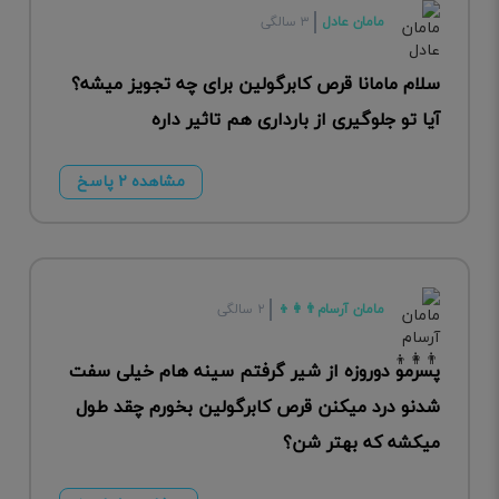
مامان عادل
۳ سالگی
سلام مامانا قرص کابرگولین برای چه تجویز میشه؟
آیا تو جلوگیری از بارداری هم تاثیر داره
مشاهده ۲ پاسخ
مامان آرسام👨‍👩‍👦
۲ سالگی
پسرمو دوروزه از شیر گرفتم سینه هام خیلی سفت
شدنو درد میکنن قرص کابرگولین بخورم چقد طول
میکشه که بهتر شن؟