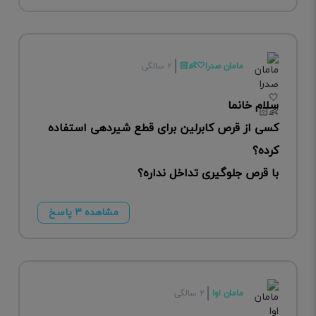
مامان صدرا🤍👶🏻
۲ سالگی
سلام خانما
کسی از قرص کابرلین برای قطع شیردهی استفاده
کرده؟
با قرص جلوگیری تداخل نداره؟
مشاهده ۳ پاسخ
مامان اوا
۲ سالگی