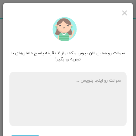
×
سوالت رو همین الان بپرس و کمتر از ۷ دقیقه پاسخ مامان‌های با
مامان سدنا
۳ سالگی
تجربه رو بگیر!
سلام قرص کابرگولین برای قطع شیر موثر هست؟
۳ پاسخ
مامان آدرین 🧒🏻
۳ سالگی