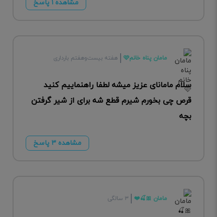
مشاهده ۱ پاسخ
مامان پناه خانم🩷
هفته بیست‌وهفتم بارداری
سلام مامانای عزیز میشه لطفا راهنماییم کنید
قرص چی بخورم شیرم قطع شه برای از شیر گرفتن
بچه
مشاهده ۳ پاسخ
مامان 🎀🍒❤️
۳ سالگی