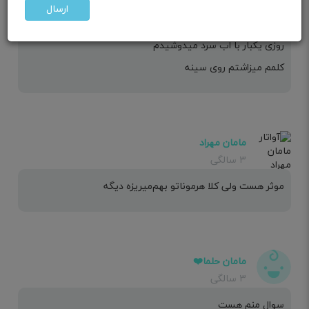
اره من دو تا خوردم
ارسال
تا یه هفته سینه درد داشتم
روزی یکبار با اب سرد میدوشیدم
کلمم میزاشتم روی سینه
مامان مهراد
۳ سالگی
موثر هست ولی کلا هرموناتو بهم‌میریزه دیگه
مامان حلما❤️
۳ سالگی
سوال منم هست