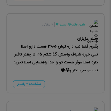
مامان حانیه🩷راستین💙
۲ سالگی
سلام عزیزان
پسرم فقط تب داره تبش ۳۸/۵ هست دارو اصلا
نمی خوره شیاف واسش گذاشتم ۱۲۵ تا چقدر تاثیر
داره اصلا موثر هست تو را خدا راهنمایی اصلا تجربه
تب مریضی ندارم😭😭
مشاهده ۶ پاسخ