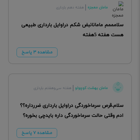
مامان معجزه
هفته دهم بارداری
سلامممم مامانانبض شکم دراوایل بارداری طبیعی
هست هفته 5هفته
مشاهده ۳ پاسخ
مامان بهشت کوچولو
هفته سی‌وهفتم بارداری
سلام.قرص سرماخوردگی دراوایل بارداری ضررداره؟؟
ادم وقتی حالت سرماخوردگی داره بایدچی بخوره؟
مشاهده ۷ پاسخ