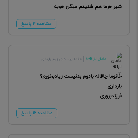
شیر خرما هم شنیدم میگن خوبه
مشاهده ۴ پاسخ
مامان لارا🫀✨
هفته بیست‌وچهارم بارداری
خانوما چاقاله بادوم بدنیست زیادبخورم؟
بارداری
فرزندپروری
مشاهده ۱۲ پاسخ