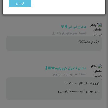
فقط الوچههههه
ارسال
مامان نی نی🤱🩷
هفته سی‌وچهارم بارداری
مگ اومده🤔😋
مامان فندوق کوچولوم🩵🤰🏼
هفته سی‌وسوم بارداری
نهههه مگه الان هستت؟
من هوس دارممممم خیلیییی