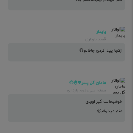
پایدار
قصد بارداری
ازکجا پیدا کردی چاقالع😋
مامان گل پسر💙🐣🥹
هفته سی‌ودوم بارداری
خوشبحالت گیر اوردی
منم میخوام😢