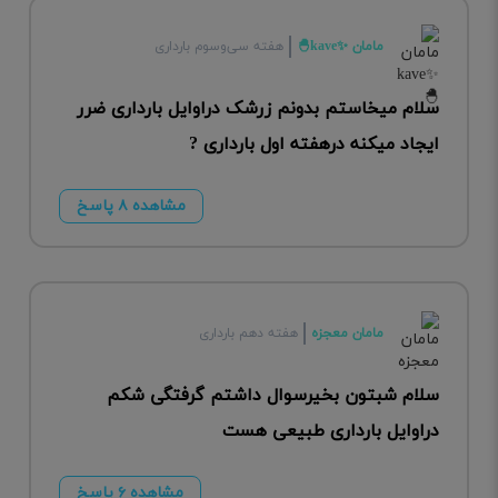
مامان ✨️kave🐣
هفته سی‌وسوم بارداری
سلام میخاستم بدونم زرشک دراوایل بارداری ضرر
ایجاد میکنه درهفته اول بارداری ?
مشاهده ۸ پاسخ
مامان معجزه
هفته دهم بارداری
سلام شبتون بخیرسوال داشتم گرفتگی شکم
دراوایل بارداری طبیعی هست
مشاهده ۶ پاسخ