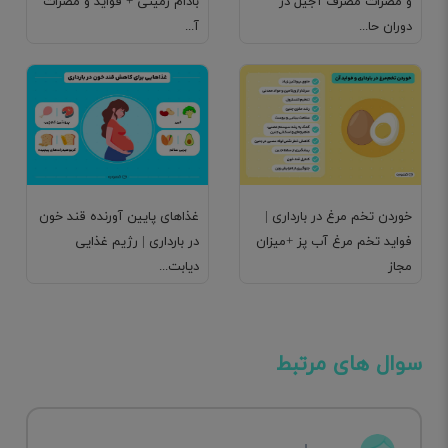
و مضرات مصرف آجیل در
بادام زمینی + فواید و مضرات
دوران حا...
آ...
خوردن تخم مرغ در بارداری |
غذاهای پایین آورنده قند خون
فواید تخم مرغ آب پز +میزان
در بارداری | رژیم غذایی
مجاز
دیابت...
سوال های مرتبط