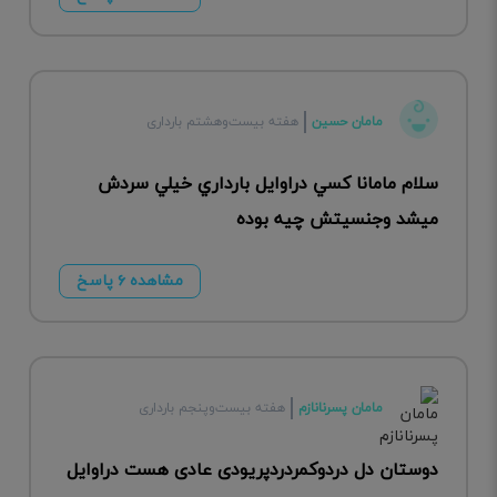
مامان حسین
هفته بیست‌وهشتم بارداری
سلام مامانا كسي دراوايل بارداري خيلي سردش
ميشد وجنسيتش چیه بوده
مشاهده ۶ پاسخ
مامان پسرنانازم
هفته بیست‌وپنجم بارداری
دوستان دل دردوکمردردپریودی عادی هست دراوایل