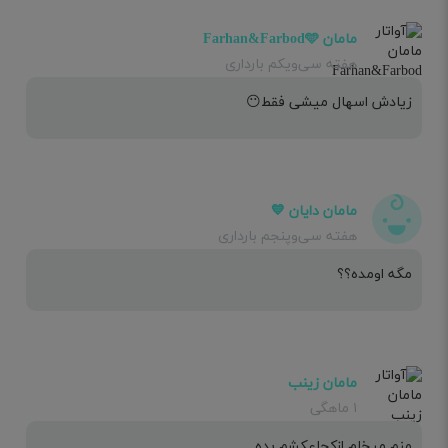
مامان Farhan&Farbod🩵
هفته سی‌ویکم بارداری
زیادش اسهال میشی فقط😶
مامان دایان 💙
هفته سی‌وپنجم بارداری
مگه اومده؟؟
مامان زینب
۱ ماهگی
منم میخام ازکجاعکشم بده