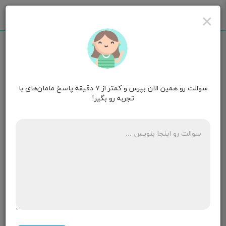
×
سوالت رو همین الان بپرس و کمتر از ۷ دقیقه پاسخ مامان‌های با
زینب صداقت منش
قصد بارداری
تجربه رو بگیر!
سلام خانوما چاغاله بادام دراوایل بارداری بدنیست؟
۱۰ پاسخ
فاطمه
قصد بارداری