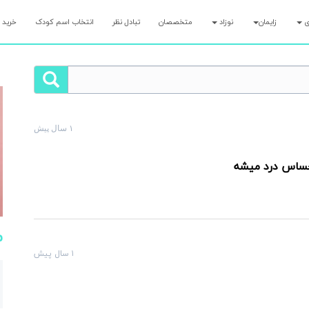
ری
زایمان
نوزاد
متخصصان
تبادل نظر
انتخاب اسم کودک
خرید 
۱ سال پیش
لت رو همین الان بپرس و کمتر از ۷ دقیقه پاسخ مامان‌های با تجربه رو بگیر!
حساس درد میشه
م
۱ سال پیش