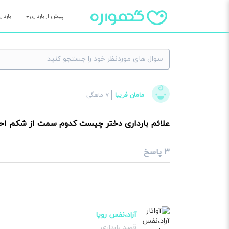
پیش از بارداری
باردا
×
مامان فریبا
۷ ماهگی
سوا
علائم بارداری دختر چیست کدوم سمت از شکم ا
۳ پاسخ
آراد،نفس رویا
قصد بارداری