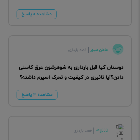
مشاهده ۰ پاسخ
مامان صبور
قصد بارداری
دوستان کیا قبل بارداری به شوهرشون عرق کاسنی
دادن؟آیا تاثیری در کیفیت و تحرک اسپرم داشته؟
مشاهده ۳ پاسخ
⃝❥༵꛱🚬
قصد بارداری