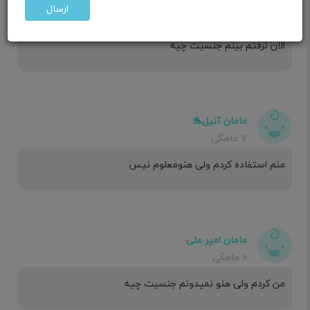
ارسال
منم استفادە کردم واسەتعین جنسیت اول دختر ۱۳گفتن پسر
الان نرفتم بینم جنسیت چیه
مامان آنیل🐬
۷ ماهگی
منم استفاده کردم ولی هنومعلوم نیس
مامان امیر علی
۶ ماهگی
من کردم ولی هنو نمیدونم جنسیت چیه