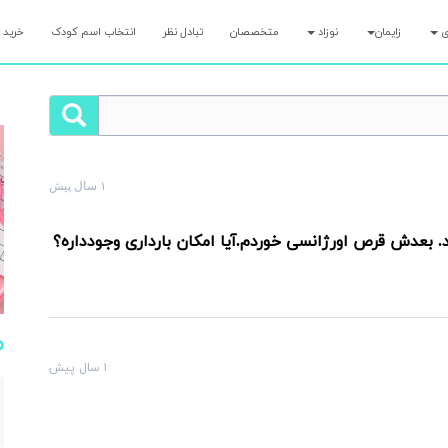
ری
زایمان
نوزاد
متخصصان
تبادل نظر
انتخاب اسم کودک
خرید 
۱ سال پیش
لت رو همین الان بپرس و کمتر از ۷ دقیقه پاسخ مامان‌های با تجربه رو بگیر!
. بعدش قرص اورژانسی خوردم.آیا امکان بارداری وجودداره؟
م
۱ سال پیش