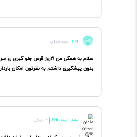
F.M
قصد بارداری
سلام به همگی من ۲۱روز قرص جلو
بدون پیشگیری داشتم به نظرتون امکان باردار
مامان اورهان🤎🧸
۴ ماهگی