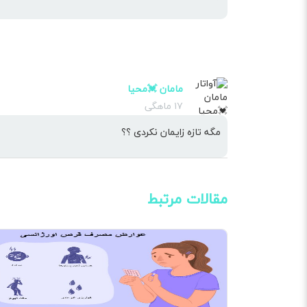
مامان 💓محیا
۱۷ ماهگی
مگه تازه زایمان نکردی ؟؟
مقالات مرتبط