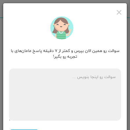
×
سوالت رو همین الان بپرس و کمتر از ۷ دقیقه پاسخ مامان‌های با
mahi
قصد بارداری
تجربه رو بگیر!
چیکار کنم بچم پسر بشه؟
۹ پاسخ
مامان آرتین و نفس♥️
۱۳ ماهگی