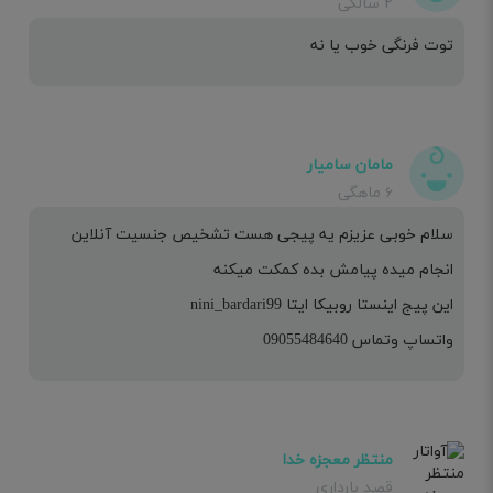
۲ سالگی
توت فرنگی خوب یا نه
مامان سامیار
۶ ماهگی
سلام خوبی عزیزم یه پیجی هست تشخیص جنسیت آنلاین
انجام میده پیامش بده کمکت میکنه
این پیج اینستا روبیکا ایتا nini_bardari99
واتساپ وتماس 09055484640
منتظر معجزه خدا
قصد بارداری