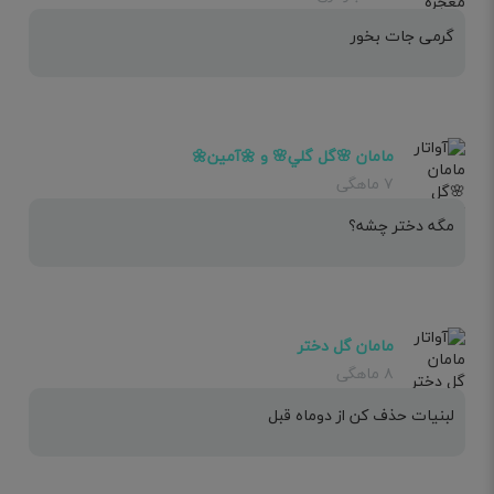
گرمی جات بخور
مامان 🌸گل گلي🌸 و 🌼آمين🌼
۷ ماهگی
مگه دختر چشه؟
مامان گل دختر
۸ ماهگی
لبنیات حذف کن از دوماه قبل