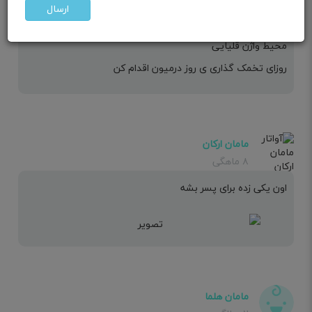
گرمی جات بخور هم خودت هم شوهرت
ارسال
دخول عمیق
محیط واژن قلیایی
روزای تخمک گذاری ی روز درمیون اقدام کن
مامان ارکان
۸ ماهگی
اون یکی زده برای پسر بشه
مامان هلما