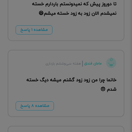
تا دوروز پیش که نمیدونستم باردارم خسته
نمیشدم الان زود به زود خسته میشم😄
مشاهده ۱ پاسخ
مامان فندق
هفته سی‌وششم بارداری
خانما چرا من زود زود گشنم میشه دیگ خسته
شدم 😞
مشاهده ۸ پاسخ