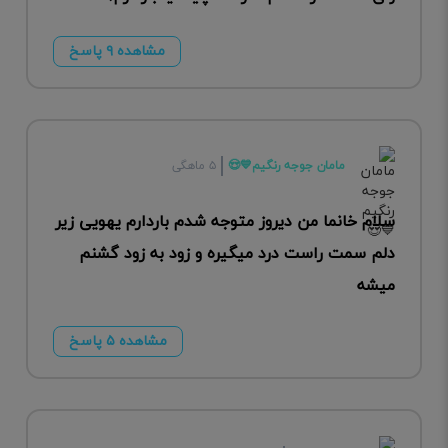
مشاهده ۹ پاسخ
مامان جوجه رنگیم💙😍
۵ ماهگی
سلام خانما من دیروز متوجه شدم باردارم یهویی زیر
دلم سمت راست درد میگیره و زود به زود گشنم
میشه
مشاهده ۵ پاسخ