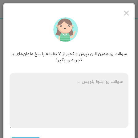
×
سوالت رو همین الان بپرس و کمتر از ۷ دقیقه پاسخ مامان‌های با
مامان فندوق
۶ ماهگی
تجربه رو بگیر!
سلام پریودم همیشه نامرتبه یه ماه پیش بی بی چک زدم
منفی بود ولی حس می کنم باردارم همش خوابم میاد زود
خسته میشم وزود زود گشنم میشه کف پاهامم زود داغ
میشه
۳ پاسخ