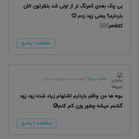
بی چک بعدی کمرنگ تر از اولی شد بنظرتون الان
باردارم؟ یعنی زود زدم 🙁
کلافه‌م🤦🏻‍♀️
مشاهده ۱ پاسخ
مامان نیروانا
هفته بیست‌وچهارم بارداری
بچه ها من چاقم باردارم اشتهام زیاد شده زود زود
گشنم میشه چطور وزن کم کنم🥲
مشاهده ۲ پاسخ