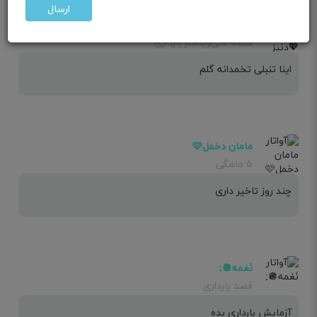
ارسال
مامان 💖دنیز 🌸
هفته سی‌وپنجم بارداری
اینا تنبلی تخمدانه گلم
مامان دخمل🩷
۵ ماهگی
چند روز تاخیر داری
نَغمه🪩;
قصد بارداری
آزمایش بارداری بده