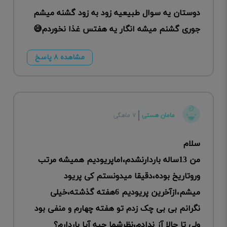
دوستان یه سوال طبیعیه زود به زود گشنه میشم
جوری گشنم میشه انگار یه هفتس غذا نخوردم😅
مشاهده ۸ پاسخ
مامان هستی
۷ ماهگی
سلام
من 13ساله باردارنشدم،اماپریودیم همیشه مرتب
وروتاریخ بوده،دقیقا میدونستم کی پریود
میشم،ازآخرین پریودیم 6هفته گذشته،خیلی
نگرانم بی بی چک زدم تو هفته چهارم و منفی بود
ولی تا حالا آز ندادم،نظرشما چیه آیا باردارم؟