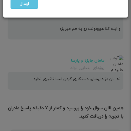
آره عزیزم
ارسال
ولی کلا جلوگیری با قرص ۸۰ درصد جلوگیری میکنه
و اینه کلا هورمونت رو به هم میریزه
مامان جایزه م پارسا
روزهای ابتدایی تولد
نه الان دز داروهارو دستکاری کردن اصلا تاثیری نداره
همین الان سوال خود را بپرسید و کمتر از ۷ دقیقه پاسخ مادران
با تجربه را دریافت کنید.