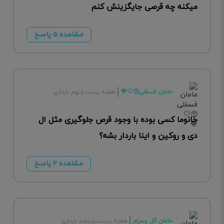
میکنه چه قرصی جایگزینش کنم
مشاهده ۵ پاسخ
مامان فسقلی🥺🤍💙
هفته بیست‌ونهم بارداری
خانوما کسی بوده با وجود قرص جلوگیری مثل ال
دی و روکین و اینا باردار بشه؟
مشاهده ۲ پاسخ
مامان گل پسرام
هفته بیست‌وپنجم بارداری