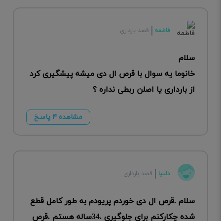
فاطمه
قصد بارداری
سلام
خانوما یه سوال با قرص ال دی میشه پیشگیری کرد
از بارداری یا اصلن ربطی نداره ؟
مشاهده ۴ پاسخ
دلنیا
قصد بارداری
سلام .قرص ال دی خوردم پریودم به طور کامل قطع
شده چکارکنم برای جلوگیری .34ساله هستم .قرص