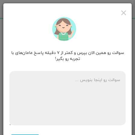
×
سوالت رو همین الان بپرس و کمتر از ۷ دقیقه پاسخ مامان‌های با
ائل ایستر
قصد بارداری
تجربه رو بگیر!
برای جلوگیری از بارداری مثل ال دی عمل میکنه؟
۲ پاسخ
دکتر محیا❤️ مامان دختر کوچولوی
قصد بارداری