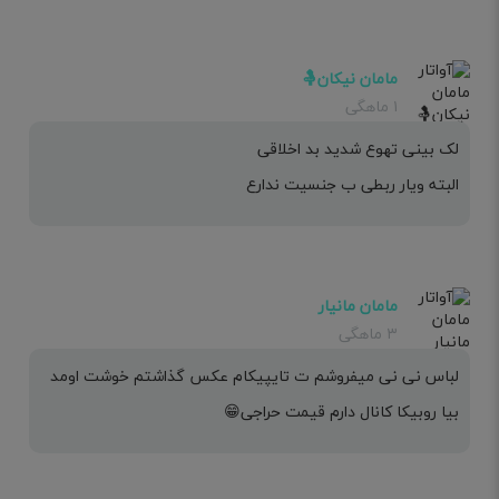
مامان نیکان🤱
۱ ماهگی
لک بینی تهوع شدید بد اخلاقی
البته ویار ربطی ب جنسیت ندارع
مامان مانیار
۳ ماهگی
لباس نی نی میفروشم ت تایپیکام عکس گذاشتم خوشت اومد
بیا روبیکا کانال دارم قیمت حراجی😁