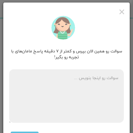
×
سوالت رو همین الان بپرس و کمتر از ۷ دقیقه پاسخ مامان‌های با
مامان رستا
هفته سی‌ونهم بارداری
تجربه رو بگیر!
علائم دختر دار بود در ماه اول بارداری
۵ پاسخ
مامان آوین خانوم
۲ ماهگی