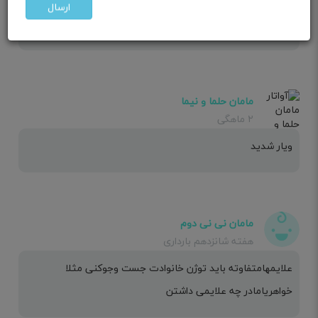
اگه خط بی بی چکت پرنگ بود بچه دختره ،و اگه کم رنگ بچه
ارسال
پسره
مامان حلما و نیما
۲ ماهگی
ویار شدید
مامان نی نی دوم
هفته شانزدهم بارداری
علایمهامتفاوته باید توژن خانوادت جست وجوکنی مثلا
خواهریامادر چه علایمی داشتن