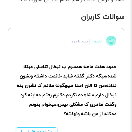
نماید و درمان شود، باز هم انجام سزارین ضرورت دارد.
سوالات کاربران
یاسمن
قصد بارداری
حدود هفت ماهه همسرم ب تبخال تناسلی مبتلا
شده،میگه دکتر گفته شاید خانمت داشته ونشون
نداده،من تا الان اصلا هیچگونه علائم ک نشون بده
تبخال دارم مشاهده نکردم.دکترم رفتم معاینه کرد
وگفت ظاهری ک مشکلی نیس،میخوام بدونم
ممکنه از من باشه ونهفته؟