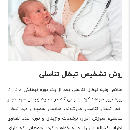
روش تشخیص تبخال تناسلی
علائم اولیه تبخال تناسلی بعد از یک دوره نهفتگی 2 تا 21
روزه بروز خواهد کرد. بانوانی که در ناحیه ژنیتال خود دچار
زخم تبخال تناسلی می‌شوند، علائمی همچون درد تبخال
تناسلی، سوزش ادرار، ترشحات واژینال و تورم غدد لنفاوی
اطراف کشاله ران را تجربه خواهند کرد. زخم‌هایی که دارای