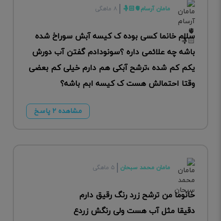
مامان آرسام🫀🤱🏻
۸ ماهگی
سلام خانما کسی بوده ک کیسه آبش سوراخ شده
باشه چه علائمی داره ؟سونودادم گفتن آب دورش
یکم کم شده ،ترشح آبکی هم دارم خیلی کم بعضی
وقتا احتمالش هست ک کیسه ابم باشه؟
مشاهده ۲ پاسخ
مامان محمد سبحان
۵ ماهگی
خانوما من ترشح زرد رنگ رقیق دارم
دقیقا مثل آب هست ولی رنگش زردع