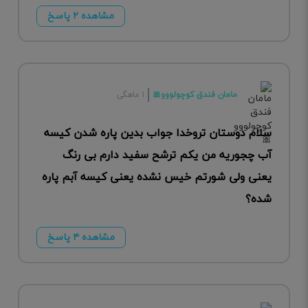
مشاهده ۲ پاسخ
مامان فندق کوچولووو🎀
۱ ماهگی
سلام دوستان تروخدا جواب بدین پاره شدن کیسه
آب چجوریه من یکم ترشح سفید دارم بی رنگ
یعنی ولی شورتم خیس نشده یعنی کیسه آبم پاره
شده؟
مشاهده ۴ پاسخ