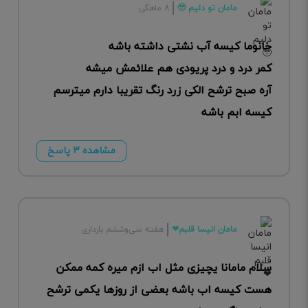
مامان تو دلیم 🥹
۸ ماهگی
خانوما کیسه آب نشتی داشته باشه
کمر درد و درد پریودی هم علائمش میشه
آره صبح ترشح الکی زرد رنگ تقریبا دارم میترسم
کیسه ابم باشه
مشاهده ۳ پاسخ
مامان انیسا قلبم❤
هفته سی‌وششم بارداری
سلام مامانا یچیزی مثل اب ازم میره کمه ممکن
هست کیسه اب باشه بعضی از روزها یکمی ترشح