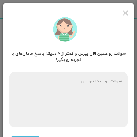
×
سوالت رو همین الان بپرس و کمتر از ۷ دقیقه پاسخ مامان‌های با
مامان ماهلین
۲ سالگی
تجربه رو بگیر!
سلام من در 37هفته و سه روز بار دارم
ترشح من به رنگ سفید و مثل آب هست ولی خیلی کم و
کمرم هم درد میکنه احتمال داره کیسه آبم باشه
۷ پاسخ