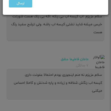
مامان پناه
ارسال
۶ سالگی
سلام عزیزم .اب کیسه اب بی رنگه .اگه بی رنگ هست شورتت
خیس میشه شاید نشتی کیسه اب باشه .ولی ترشح سفید رنگ
هست
مامان فاطیما عشق
۷ سالگی
سلام عزیزم نه منم اینجوری بودم احتمالا عفونت داری.
کیسه اب رنگش شفافه و زیاده و پاره شدنش و کاملا احساس
میکنی.