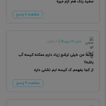
سفید رنگ هم ازم میره
مشاهده ۶ پاسخ
مامان آقا ایهان😍
۱۶ ماهگی
خانما من خیلی ترشح زیاد دارم ممکنه کیسه آب
باشه؟
از کجا بفهمم ک کیسه ابم نشتی داره
مشاهده ۴ پاسخ