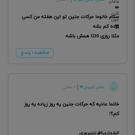
مامان ❤️کارن جون❤️
۱۱ ماهگی
سلام خانوما حرکات جنین تو این هفته من کسی
بوده کم بشه
مثلا روزی 10تا همش باشه
مشاهده ۱ پاسخ
مامان کوروش💙
۳ ماهگی
خانما عادیه که حرکات جنین یه روز زیاده یه روز
کم؟!
#بارداری#فرزندپروری