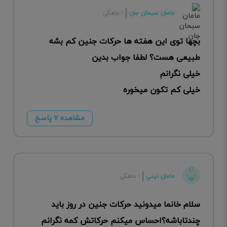
مامان سبحان جان
۱ ماهگی
بچها توی این هفته ها حرکات جنین کم بشه
طبیعی هست؟ لطفا جواب بدین
خیلی نگرانم
خیلی کم تکون میخوره
مشاهده ۷ پاسخ
مامان نيني
۱ ماهگی
سلام خانما ميدونيد حركات جنين در روز بايد
چندتاباشه؟احساس ميكنم حركاتش كمه نگرانم