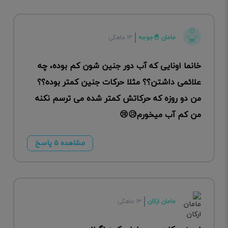
مامان 🐣جوجه
۱۴ ماهگی
خانما اونایی که آب دور جنین شون کم بوده، چه
علائمی داشتن؟؟ مثلا حرکات جنین کمتر بوده؟؟
من دو روزه که حرکاتش کمتر شده می ترسم نکنه
من کم آب میخورم😥😢
مشاهده ۵ پاسخ
مامان ارکان
۱۳ ماهگی