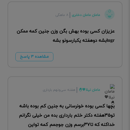
مامان مامان دختری
۸ ماهگی
عزیزان کسی بوده بهش بگن وزن جنین کمه ممکن
lugrبشه دوهفته یکبارسونو بشه
مشاهده ۳ پاسخ
مامان نیلا💖🐣
هفته سی‌ونهم بارداری
بچها کسی بوده خونرسانی به جنین کم بوده باشه
تو۳۵هفته دکتر ختم بارداری بده من خیلی نگرانم
خداکنه که تا۳۷برسم وزن جوجمم کمه تواین