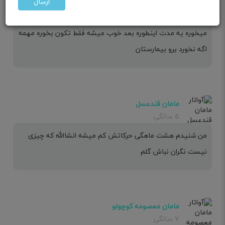
ارسال
عزیزم از هفته 30 به بعد جای بچه تنگ میشه خیلی کم تکون
میخوره یه مدت اینطوره بعد خوب میشه فقط تکون بخوره مهمه
اگه نخورد برو بیمارستان
مامان قندعسل
۵ سالگی
من شنیدم هشت ماهگی حرکاتش کم میشه انشاالله که چیزی
نیست نگران نباش گلم
مامان معصومه کوچولو
۷ سالگی