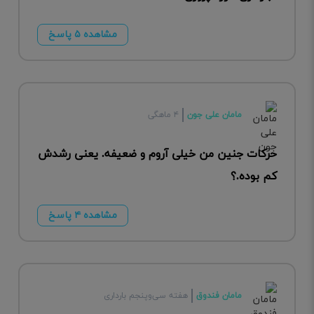
مشاهده ۵ پاسخ
مامان علی جون
۴ ماهگی
حرکات جنین من خیلی آروم و ضعیفه. یعنی رشدش
کم بوده.؟
مشاهده ۴ پاسخ
مامان فندوق
هفته سی‌وپنجم بارداری