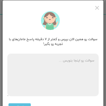
×
سوالت رو همین الان بپرس و کمتر از ۷ دقیقه پاسخ مامان‌های با
مامان معصومه کوچولو
۷ سالگی
تجربه رو بگیر!
خانوماکسی دوهفته سی بارداری بوده که حرکات جنین کم
بشه نگرانم امروزحرکات کمه
۳ پاسخ
مامان فندوق
۷ سالگی