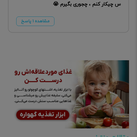
س چیکار کنم ، چجوری بگیرم 😭
مشاهده ۱ پاسخ