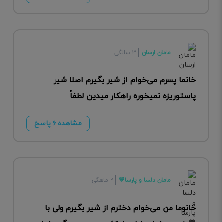
مامان ارسان
۳ سالگی
خانما پسرم می‌خوام از شیر بگیرم اصلا شیر
پاستوریزه نمیخوره راهکار میدین لطفاً
مشاهده ۶ پاسخ
مامان دلسا و پارسا💙
۲ ماهگی
خانوما من می‌خوام دخترم از شیر بگیرم ولی با