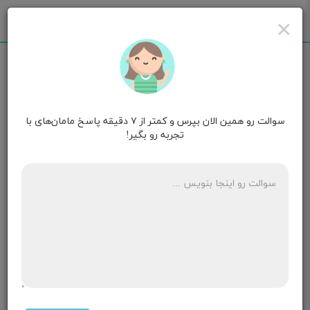
×
سوالت رو همین الان بپرس و کمتر از ۷ دقیقه پاسخ مامان‌های با
مامان علی اصغر
۳ سالگی
تجربه رو بگیر!
سلام می‌خوام پسر 2سالم رو از شیر بگیرم ولی خیلی
وابسته ست چطور این کار رو انجام بدم آیا یکدفعه یا اول
روزا بعد شب ها لطفاً راهکار بدید ممنون.
۱ پاسخ