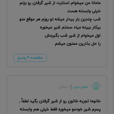
مامانا من میخوام استارت از شیر گرفتن رو‌ بزنم
خیلی وابسته هست
شب چندین بار بیدار میشه تو روزم هر موقع منو
بیکار ببینه میاد سمتم ‌شیر میخوره
اول میخوام از شیر شب بگیرمش
را حل بذارین ممنون میشم
مشاهده ۳ پاسخ
مامان مبین
۲ سالگی
خانوما تجربه خاتون رو از شیر گرفتن بگید لطفاً ,
پسرم شیر خودمو میخوره فقط خیلی هم وابسته