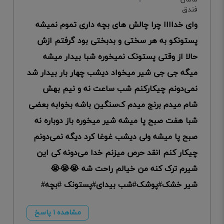
وای خداااا چرا چالش های بچه داری تموم نمیشه
پستونکو به هر سختی و بدبختی بود گرفتم ازش
حالا از وقتی پستونک نمیخوره شبا بیدار میشه
میگه جی جی شیر میخواد دیشب چهار بار بیدار شد
نمی‌دونم چیکار‌کنم شب ساعت نه و نیم بهش
شام میدم برنج میدم ک‌سنگین باشه بخوابه بعضی
شبا هفت صبح پا میشه شیر میخوره باز دوباره نه
صبح پا میشه ولی دیشب غوغا کرد دیگه نمی‌دونم
چیکار کنم انقد حرص میزنم خدا می‌دونه کی این
شیرم ترک کنه من خیالم راحت شه 😭😭😭
شیر خشک#پوشک#شب بیدای#پستونک #بچه#
مشاهده ۱ پاسخ