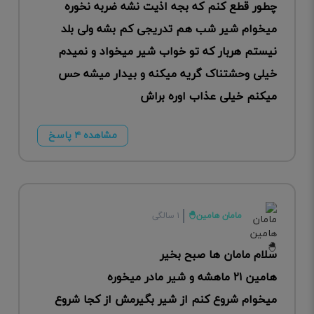
چطور قطع کنم که بجه اذیت نشه ضربه نخوره
میخوام شیر شب هم تدریجی کم بشه ولی بلد
نیستم هربار که تو خواب شیر میخواد و نمیدم
خیلی وحشتناک گریه میکنه و بیدار میشه حس
میکنم خیلی عذاب اوره براش
مشاهده ۴ پاسخ
مامان هامین🐣
۱ سالگی
سلام مامان ها صبح بخیر
هامین ۲۱ ماهشه و شیر مادر میخوره
میخوام شروع کنم از شیر بگیرمش از کجا شروع