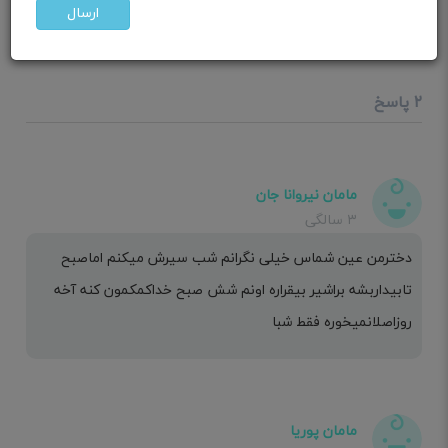
ارسال
نه پستونک میخوره نه شیشه
برام خیلی سخت شده نمی‌دونم چیکارکنم
۲ پاسخ
مامان نیروانا جان
۳ سالگی
دخترمن عین شماس خیلی نگرانم شب سیرش میکنم اماصبح
تابیداربشه براشیر بیقراره اونم شش صبح خداکمکمون کنه آخه
روزاصلانمیخوره فقط شبا
مامان پوریا