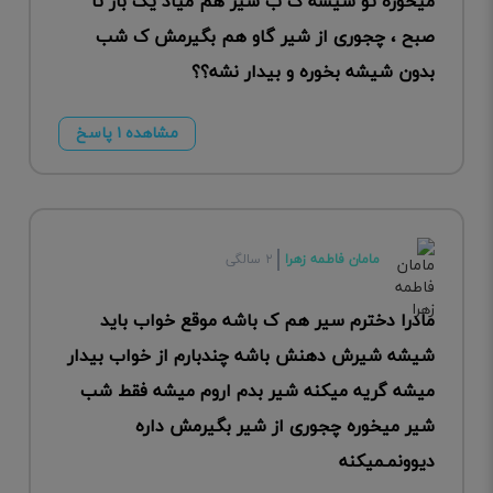
میخوره تو شیشه ک ب شیر هم میاد یک بار تا
صبح ، چجوری از شیر گاو هم بگیرمش ک شب
بدون شیشه بخوره و بیدار نشه؟؟
مشاهده ۱ پاسخ
مامان فاطمه زهرا
۲ سالگی
مادرا دخترم سیر هم ک باشه موقع خواب باید
شیشه شیرش دهنش باشه چندبارم از خواب بیدار
میشه گریه میکنه شیر بدم اروم میشه فقط شب
شیر میخوره چجوری از شیر بگیرمش داره
دیوونمـمیکنه