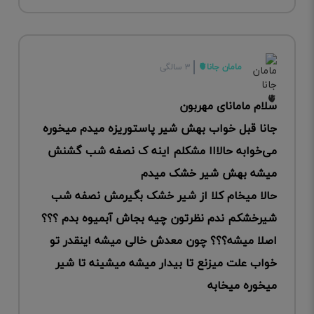
مامان جانا🫀
۳ سالگی
سلام مامانای مهربون
جانا قبل خواب بهش شیر پاستوریزه میدم میخوره
می‌خوابه حالااا مشکلم اینه ک نصفه شب گشنش
میشه بهش شیر خشک میدم
حالا میخام کلا از شیر خشک بگیرمش نصفه شب
شیرخشکم ندم نظرتون چیه بجاش آبمیوه بدم ؟؟؟
اصلا میشه؟؟؟ چون معدش خالی میشه اینقدر تو
خواب علت میزنع تا بیدار میشه میشینه تا شیر
میخوره میخابه