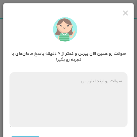
×
سوالت رو همین الان بپرس و کمتر از ۷ دقیقه پاسخ مامان‌های با
مامان آلاء سادات
۳ سالگی
تجربه رو بگیر!
سلام دخترم نزدیک دو سالشه میخام از شیر بگیرمش من
تدریجی شروع کردم روزا زیاد شیر نمیدم فقط شبا عادت
داره شیر میخوره و می‌خوابه یا بعدازظهر هم همین
شب تا صبح بیدار شه زیاد برای شب خوردن پا میشه
من یه شب صبر زرد زدم نخورد به سختی بدون شیر خوابید
ولی نصفه شب بیدار شد خیلی بی طلبی میکرد با هیچی
هم آروم نمیشد دیگه بهش شیر دادم