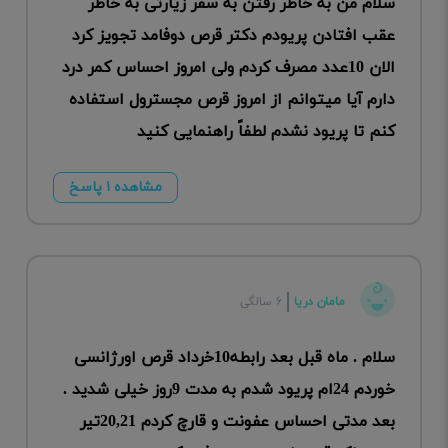
سلام من به خاطر رفتن به سفر زیارتی به خاطر
عقب افتادن پریودم دکتر قرص دوفامد تجویز کرد
الان 10عدد مصرف کردم ولی امروز احساس کمر درد
دارم آیا میتوانم از امروز قرص مجسترول استفاده
کنم تا پریود نشدم لطفاً راهنمایی کنید
مشاهده ۱ پاسخ
مامان دریا
۶ سالگی
سلام . ماه قبل بعد رابطه10خرداد قرص اورژانسی
خوردم 24ام پریود شدم به مدت 9روز خیلی شدید .
بعد مدتی احساس عفونت و قارچ کردم 20,21تیر