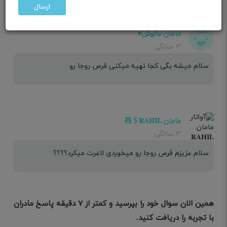
ارسال
مامان عالوش♥️
۳ سالگی
سلام میشه بگی کجا تهیه میکنی قرص روجا رو
مامان 𝐑𝐀𝐇𝐈𝐋🖇🧸
۳ سالگی
سلام عزیزم قرص روجا رو میخوردی لاغرت میکرد؟؟؟؟
همین الان سوال خود را بپرسید و کمتر از ۷ دقیقه پاسخ مادران
با تجربه را دریافت کنید.