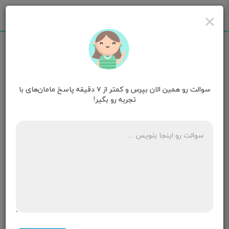
×
سوالت رو همین الان بپرس و کمتر از ۷ دقیقه پاسخ مامان‌های با
مامان فاطمه
۷ سالگی
تجربه رو بگیر!
سلام خسته نباشید من قرص روجا مصرف میکنم والان
می‌خوام سیبل را برای جلوگیری استفاده کنم میشه بگید
چطور باید استفاده کنم دوتا قرص سفید رنگ روجا را خوردم
الان امروز پریود شدم ولی کم حالا باید چطور سیبل را شروع
کنم برای جلوگیری
۲ پاسخ