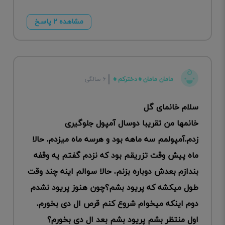
مشاهده ۲ پاسخ
مامان مامان👧دخترکم👧
۶ سالگی
سلام خانمای گل
خانمها من تقریبا دوسال آمپول جلوگیری
زدم.آمپولمم سه ماهه بود و هرسه ماه میزدم. حالا
ماه پیش وقت تزریقم بود که نزدم گفتم یه وقفه
بندازم بعدش دوباره بزنم. حالا سوالم اینه چند وقت
طول میکشه که پریود بشم؟چون هنوز پریود نشدم
دوم اینکه میخوام شروع کنم قرص ال دی بخورم.
اول منتظر بشم پریود بشم بعد ال دی بخورم؟