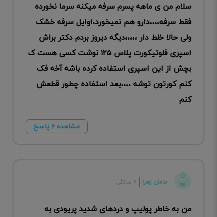
سلام من ی ماهه پسرم سرفه میکنه سرما نخورده
فقط سرفه،،،،دارو هم نمیخورد،اوایل سرفه خشک
ولی حالا خلط دار ،،،،،دیگه دیروز بردم دکتر براش
اسپری فلوتیکورت پلاس ۱۲۵ نوشت کسی هست ک
بچش از این اسپری استفاده کرده باشه آخه فک
کنم کورتون توشه ،،،،بعد استفاده چطور قطعش
کنم
مشاهده ۶ پاسخ
مامان زهرا
۶ سالگی
من به خاطر پولیپ و دردهای شدید پریودی به