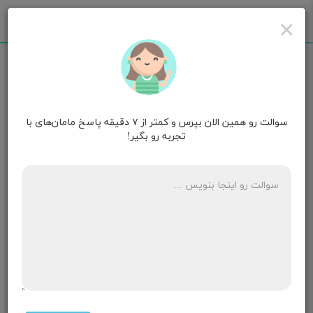
×
سوالت رو همین الان بپرس و کمتر از ۷ دقیقه پاسخ مامان‌های با
مامان امیرحسین
۹ ماهگی
تجربه رو بگیر!
سلام
آیا امکان داره با وجود بارداری پریود شد البته تا هفت الی
هشت روز با تاخیر ؟
چون من تقریبا ده پانزده روزی هست احساس میکنم توی
شکمم یه تکونی های ریزی مثل وقتهایی که باردار بودم و
اوایل بارداری بچه تکون میخورد احساس میکنم هر روز هم
هست