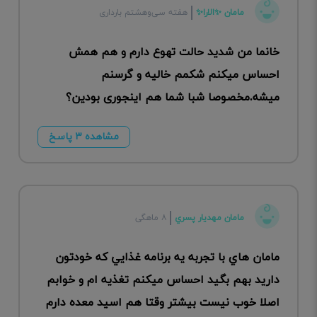
مامان ✨الارا✨
هفته سی‌وهشتم بارداری
خانما من شدید حالت تهوع دارم و هم همش
احساس میکنم شکمم خالیه و گرسنم
میشه.مخصوصا شبا شما هم اینجوری بودین؟
مشاهده ۳ پاسخ
مامان مهديار پسري
۸ ماهگی
مامان هاي با تجربه يه برنامه غذايي كه خودتون
داريد بهم بگيد احساس ميكنم تغذيه ام و خوابم
اصلا خوب نيست بيشتر وقتا هم اسيد معده دارم