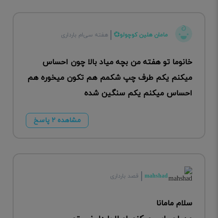
مامان هلین کوچولو💞
هفته سی‌ام بارداری
خانوما تو هفته من بچه میاد بالا چون احساس
میکنم یکم طرف چپ شکمم هم تکون میخوره هم
احساس میکنم یکم سنگین شده
مشاهده ۲ پاسخ
mahshad
قصد بارداری
سلام مامانا