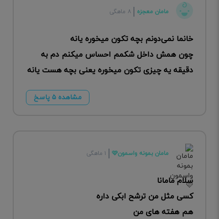
مامان معجزه
۸ ماهگی
خانما نمی‌دونم بچه تکون میخوره یانه
چون همش داخل شکمم احساس میکنم دم به
دقیقه یه چیزی تکون میخوره یعنی بچه هست یانه
مشاهده ۵ پاسخ
مامان بمونه واسمون🩷
۱ ماهگی
سلام مامانا
کسی مثل من ترشح ابکی داره
هم هفته های من