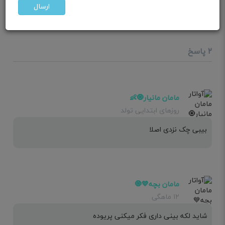
ارسال
یه کوچولو حالت تهوع هم دارم همش هم خسته ام خوابم
میاد بیشتر احساس میکنم علائم بارداریه
۲ پاسخ
مامان مانیار🧿👶
روزهای ابتدایی تولد
بیبی چک نزدی اصلا
مامان بچه💙🧿
۱۲ ماهگی
شاید لکه بینی داری فکر میکنی پریوده