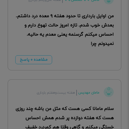
مامان 💙🩵 کشمش🩵💙
هفته سی‌ویکم بارداری
من اوایل بارداری تا حدود هفته ۹ معده درد داشتم.
بعدش خوب شدم. تازه امروز حالت تهوع دارم و
احساس میکنم گرسنمه یعنی معدم یه حالیه.
نمیدونم چرا
مشاهده ۰ پاسخ
مامان مهدیس
هفته بیست‌وهفتم بارداری
سلام مامانا کسی هست که مثل من باشه چند روزی
هست که هفته دوازده پر شدم همش احساس
خستگی میکنم و گاهی وقتا هم کمردرد خفیف