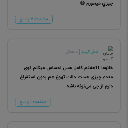
چيزي ميخورم 😫
مشاهده ۳ پاسخ
مامان گیسو
۸ ماهگی
خانوما 11هفتم کامل هس احساس میکنم توی
معدم چیزی هست حالت تهوع هم بدون استفراغ
دارم از چی می‌تونه باشه
مشاهده ۱ پاسخ