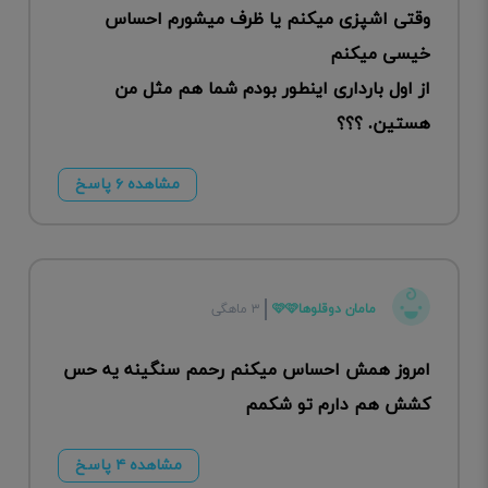
وقتی اشپزی میکنم یا ظرف میشورم احساس
خیسی میکنم
از اول بارداری اینطور بودم شما هم مثل من
هستین. ؟؟؟
مشاهده ۶ پاسخ
مامان دوقلوها🩷🩷
۳ ماهگی
امروز همش احساس میکنم رحمم سنگینه یه حس
کشش هم دارم تو شکمم
مشاهده ۴ پاسخ