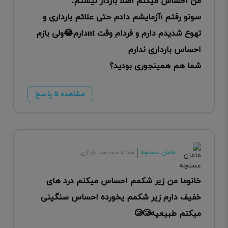
من احساس میکنم اصلا باردار نیستم.
سونو رفتم ؛آزمایشم دادم حتی علائم بارداری و
تهوع شدیدم دارم و فردام وقت ntدارم😂ولی بازم
احساس بارداری ندارم
شما هم همینجوری بودید؟
مشاهده ۵ پاسخ
مامان عسلچه
هفته هجدهم بارداری
خانوما من زیر شکمم احساس میکنم درد های
خفیف دارم زیر شکمم یخورده احساس سنگینی
میکنم طبیعیه🥲🥲