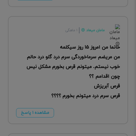
مامان میعاد 😍
۱ ماهگی
خانما من امروز ۱۵ روز سیکلمه
من مریضم سرماخوردگی سرم درد گلو درد حالم
خوب نیستم. میتونم قرص بخورم مشکل نیس
چون اقدامم ؟؟
قرص آبریزش
قرص سرم درد میتونم بخورم ؟؟؟؟
مشاهده ۱ پاسخ