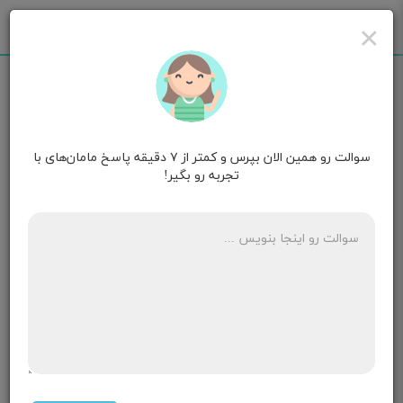
×
سوالت رو همین الان بپرس و کمتر از ۷ دقیقه پاسخ مامان‌های با
مامان حس خوب
هفته سیزدهم بارداری
تجربه رو بگیر!
ملون خوردم وخارش گلو دارم میتونم قرص سیتریزین
بخورم؟
۱ پاسخ
مامان زنبور کوچولو 🐝
۹ ماهگی