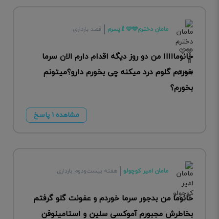
مامان دخترم🩷🩵🍼پسرم
قصد بارداری
خانومااااا من دو روز دیگه اقدام دارم الان سرما
خوردم گلوم درد میکنه چی بخورم دارو؟میتونم
بخورم؟
مشاهده ۱ پاسخ
مامان امیر کوچولو
هفته بیست‌ودوم بارداری
خانوما من بدجور سرما خوردم و عفونت گلو گرفتم
بخاطرش مجبورم آموکسی سلین و استامینوفن