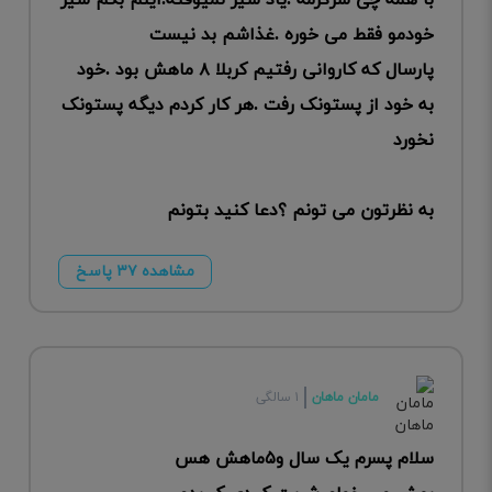
با همه چی سرگرمه ‌.یاد شیر نمیوفته.اینم بگم شیر
خودمو فقط می خوره .غذاشم بد نیست
پارسال که کاروانی رفتیم کربلا ۸ ماهش بود .خود
به خود از پستونک رفت .هر کار کردم دیگه پستونک
نخورد
به نظرتون می تونم ؟دعا کنید بتونم
مشاهده ۳۷ پاسخ
مامان ماهان
۱ سالگی
سلام پسرم یک سال و۵ماهش هس