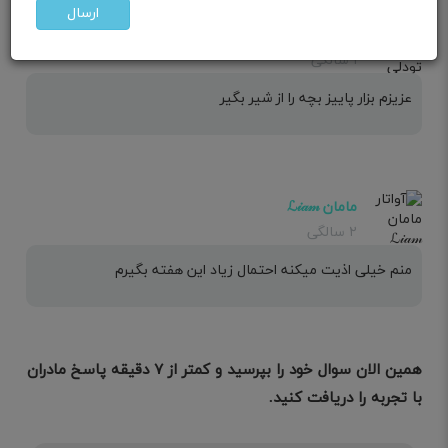
ارسال
مامان تودلی
۱ سالگی
عزیزم بزار پاییز بچه را از شیر بگیر
مامان ℒ𝒾𝒶𝓂
۲ سالگی
منم خیلی اذیت میکنه احتمال زیاد این هفته بگیرم
همین الان سوال خود را بپرسید و کمتر از ۷ دقیقه پاسخ مادران
با تجربه را دریافت کنید.