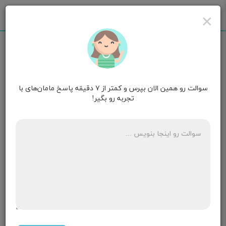
×
سوالت رو همین الان بپرس و کمتر از ۷ دقیقه پاسخ مامان‌های با
مامان رایان
۲ سالگی
تجربه رو بگیر!
بچم می خوام از شیر بگیرم یک سال 9 ماهش ولی می
ترسم اذیت بشه چون خیلی وابسته شده وهر بار که نمی
خوام بهش ندم جیغ میزنه. یه راه حل می خوام برای برید
شیر
۲ پاسخ