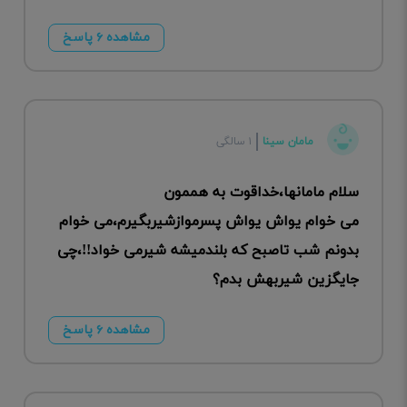
مشاهده ۶ پاسخ
مامان سینا
۱ سالگی
سلام مامانها،خداقوت به هممون
می خوام یواش یواش پسرموازشیربگیرم،می خوام
بدونم شب تاصبح که بلندمیشه شیرمی خواد!!،چی
جایگزین شیربهش بدم؟
مشاهده ۶ پاسخ