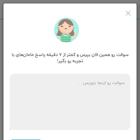
×
سوالت رو همین الان بپرس و کمتر از ۷ دقیقه پاسخ مامان‌های با
هانیه
قصد بارداری
تجربه رو بگیر!
سلام من ی ماهه قرص سیبل رو مصرف میکنم بخاطر
کیست و تنظیم قاعدگی ولی سینه هام خیلی درد میکنه و
سیستم بدنیم بهم میریزه و بدن درد دارم
میتونه از عوارضش باشه؟
۳ پاسخ