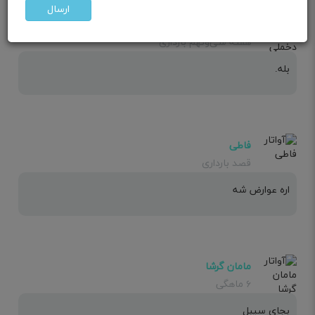
ارسال
مامان دخملی🩷
هفته سی‌ونهم بارداری
بله.
فاطی
قصد بارداری
اره عوارض شه
مامان گرشا
۶ ماهگی
بجای سیبل