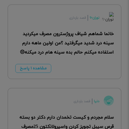
نوران✨️
قصد بارداری
خانما شماهم شیاف پروژسترون مصرف میکردید
سینه درد شدید میگرفتید ؟من اولین ماهه دارم
استفاده میکنم حالم بده سینه هام درد میکنه😔
مشاهده ۱ پاسخ
دنیا
قصد بارداری
سلام مجردم و کیست تخمدان دارم دکتر دو بسته
قرص سیبل تجویز کردن واسپرولانکتون 25مصرف