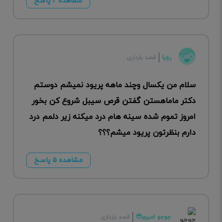
مشاهده ۲ پاسخ
رویا
قصد بارداری
سلام من یکسال وچند ماهه پریود نمیشم دوستم
دکتر ماماهستن گفتن قرص سیبل شروع کن بخور
امروز تموم شده سینه هام درد میکنه زیر دلمم درد
دارم بنظرتون پریود میشم؟؟؟
مشاهده ۵ پاسخ
جوجو امیرم🥹
قصد بارداری