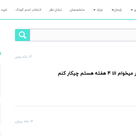
ری
زایمان
نوزاد
متخصصان
تبادل نظر
انتخاب اسم کودک
خرید 
م
۱۲ ماه پیش
لت رو همین الان بپرس و کمتر از ۷ دقیقه پاسخ مامان‌های با تجربه رو بگیر!
ه هستم چیکار کنم
۱۲ ماه پیش