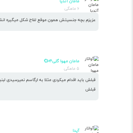
مامان آندیا
۶ ماهگی
عزیزم بچه جنسیتش همون موقع لقاح شکل میگیره انشا
مامان مهوا گلی🌱💞
۵ ماهگی
قبلش باید اقدام میکردی مثلا به ارگاسم نمیرسیدی لبنی
قبلش
آیدا