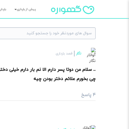
پیش از بارداری
باردا
×
نگار
قصد بارداری
سوا
.. سلام من دوتا پسر دارم الا نم بار دارم خیلی دختر میخوام الا ۴ هفت
چی بخورم علائم دختر بودن چیه
۴ پاسخ