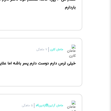
باردارم
مامان کارن
۷ ماهگی
خیلی ترس دارم دوست دارم پسر باشه اما علایم
مامان آرتین🧒رادین👶
۵ ماهگی