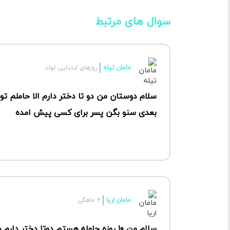
سوال های مرتبط
مامان تیله
روزهای ابتدایی تولد
بعدی سنو بگن پسر برای کسی پیش امده
مامان اریا
۲ ماهگی
سلام من ۱۰ روزه حامله هستم دوتا دخت