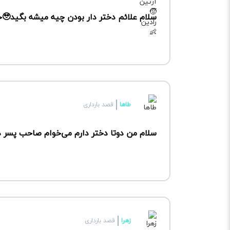
سلام علائم دختر دار بودن چیه میشه بگید🥹خیلی دوس دارم دختر داشته باشم
طاها
قصد بارداری
سلام من دوتا دختر دارم می‌خوام صاحب پسر د
زهرا
قصد بارداری