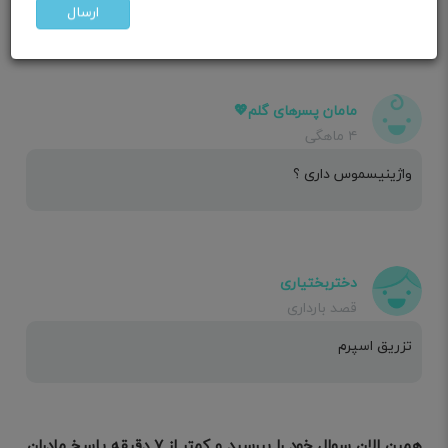
ن بابا
ارسال
مامان پسرهای گلم💖
۴ ماهگی
واژینیسموس داری ؟
دختربختیاری
قصد بارداری
تزریق اسپرم
همین الان سوال خود را بپرسید و کمتر از ۷ دقیقه پاسخ مادران