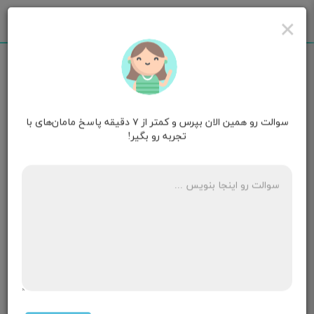
×
سوالت رو همین الان بپرس و کمتر از ۷ دقیقه پاسخ مامان‌های با
مانا
قصد بارداری
تجربه رو بگیر!
آیا بدون دخول احتمال بارداری هست
۳ پاسخ
مامان هامین🤰🤱
۱ ماهگی