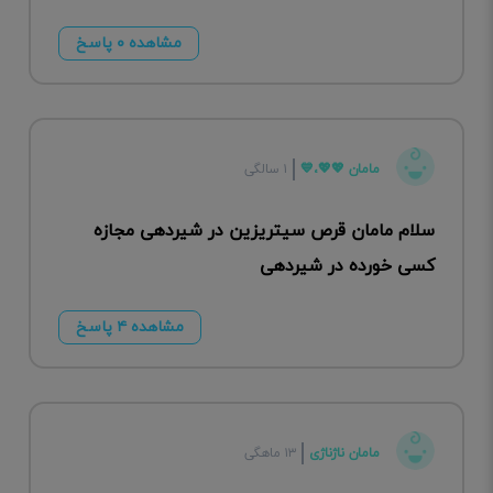
مشاهده ۰ پاسخ
مامان 💖💖،💙
۱ سالگی
سلام مامان قرص سیتریزین در شیردهی مجاز‌ه
کسی خورده در شیردهی
مشاهده ۴ پاسخ
مامان ناژناژی
۱۳ ماهگی