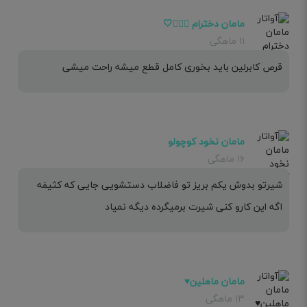
مامان دخترام 🧚🏻‍♀️🤍
۱۱ ماهگی
قرص کابرلین باید بخوری کامل قطع میشه راحت میشی
مامان نخود کوچولو
۱۶ ماهگی
شیرتو بدوش یکم بریز تو فاضلاب دستشویی جایی که کثیفه
اگه این کارو کنی شیرت برمیگرده دیگه نمیاد
مامان ماهلین♥️
۱۳ ماهگی