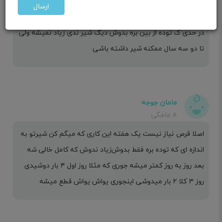
مامان البالو و گیلاس🍒
ارسال
۳ سالگی
در حدی ک توده از بین بره بدوش دیگ شیر ندی زیاد نمیشه ولی
تا دو سه سال ممکنه شیر داشته باشی
مامان جوجه
۸ ماهگی
اصلا قرص نیاز نیست یک هفته این کاری که میگم کن شیرتو به
اندازه ای که توده بره فقط بدوش‌زیاد ندوش که کامل خالی شه
بعد روز به روز کمتر میشه جوری که مثلا روز اول ۴ بار دوشیدی
روز ۳ کلا ۲ بار میدوشی اینجوری یواش یواش قطع میشه