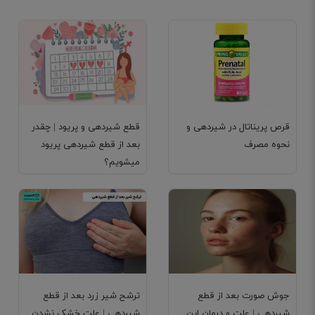
قرص پریناتال در شیردهی و
قطع شیردهی و پریود | چقدر
نحوه مصرف
بعد از قطع شیردهی پریود
میشویم؟
جوش صورت بعد از قطع
ترشح شیر زرد بعد از قطع
شیردهی | علت و درمان این
شیردهی | علت خشک نشدن