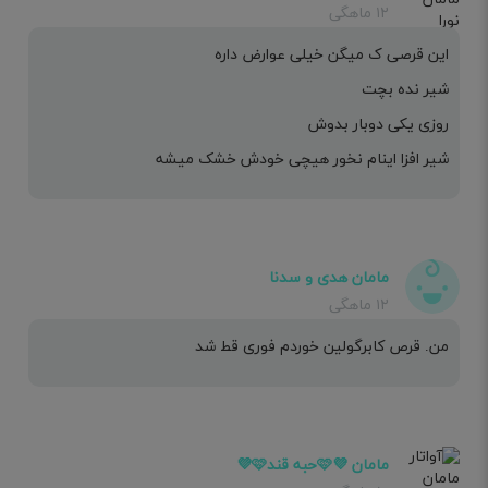
۱۲ ماهگی
این قرصی ک میگن خیلی عوارض داره
شیر نده بچت
روزی یکی دوبار بدوش
شیر افزا اینام نخور هیچی خودش خشک میشه
مامان هدی و سدنا
۱۲ ماهگی
من. قرص کابرگولین خوردم فوری قط شد
مامان 💜🩷حبه قند🩷💜