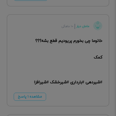
مامان دیار
۱۰ ماهگی
خانوما چی بخورم پریودیم قطع بشه؟؟؟
کمک
#شیردهی #بارداری #شیرخشک #شیرافزا
مشاهده ۱ پاسخ