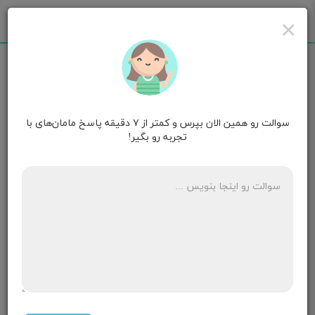
×
سوالت رو همین الان بپرس و کمتر از ۷ دقیقه پاسخ مامان‌های با
مامان 💞علی وآرسام 💞
۱۵ ماهگی
تجربه رو بگیر!
شیرمو دوشیدم اون توده خیلی کم شد قرص قطع شیردهی
چی بخورم؟
کسی. خورده؟
۱۱ پاسخ