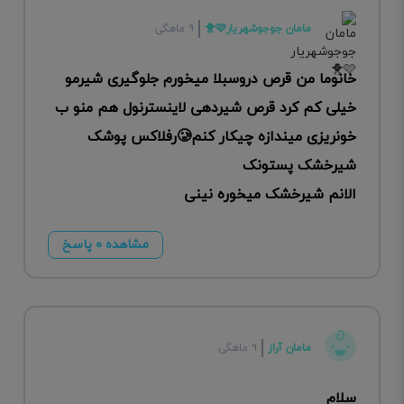
مامان جوجوشهریار🩷🐥
۹ ماهگی
خانوما من قرص دروسبلا میخورم جلوگیری شیرمو
خیلی کم کرد قرص شیردهی لاینسترنول هم منو ب
خونریزی میندازه چیکار کنم🥲رفلاکس پوشک
شیرخشک پستونک
الانم شیرخشک میخوره نینی
مشاهده ۰ پاسخ
مامان آراز
۹ ماهگی
سلام