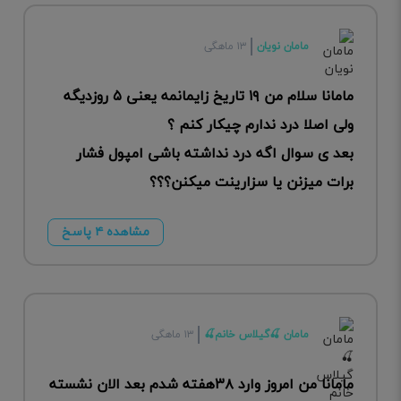
مامان نویان
۱۳ ماهگی
مامانا سلام من ۱۹ تاریخ زایمانمه یعنی ۵ روز‌دیگه
ولی اصلا درد ندارم چیکار کنم ؟
بعد ی سوال اگه درد نداشته باشی امپول فشار
برات میزنن یا سزارینت میکنن؟؟؟
مشاهده ۴ پاسخ
مامان 🍒گیلاس خانم🍒
۱۳ ماهگی
مامانا من امروز وارد ۳۸هفته شدم بعد الان نشسته