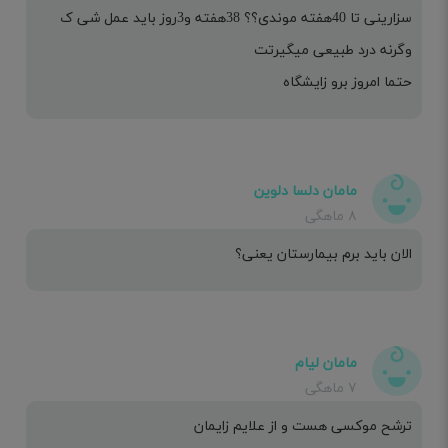
سزارینی تا 40هفته موندی؟؟ 38هفته و3روز باید عمل شی ک
وگرنه درد طبیعی میگیرتت
حتما امروز برو زایشگاه
مامان دلسا دلوین
۸ ماهگی
الان باید برم بیمارستان یعنی؟
مامان لیام
۷ ماهگی
ترشح موکسی هست و از علایم زایمان