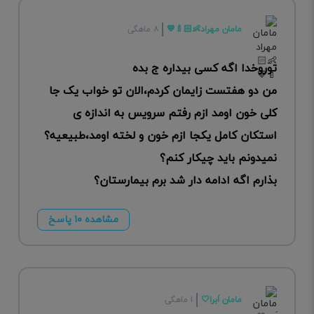
مامان مهراد👶🏻🍼💙
۸ ماهگی
توروخدا اگه کسی بیداره ج بده
من دو هفتست زایمان کردم،الان تو خواب یک جا
کلی خون اومد ازم رفتم سرویس به اندازه ی
استکان کامل یکجا ازم خون و لخته اومد،طبیعیه؟
نمیدونم باید چیکار کنم؟
بذارم اگه ادامه دار شد برم بیمارستان؟
مشاهده ۱۰ پاسخ
مامان اَبرا🤍
۱ ماهگی