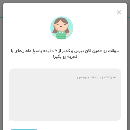
×
سوالت رو همین الان بپرس و کمتر از ۷ دقیقه پاسخ مامان‌های با
مامان دلسا دلوین
۸ ماهگی
تجربه رو بگیر!
مامانا الان ساعت ۵صبحه من رفتم سرویس بعد ی مایع
خیلی لیزو کشدار ازم خارج شد ولی ادامه نداشته بارداری
دوممه و سزارینی ام یعنی وقت زایمانمه؟میشه اگه کسی
هست جواب منو بده ساعت ۵صبحه و من به شدت ترسیدم
نمی‌دونم چیکار کنم
۱۰ پاسخ