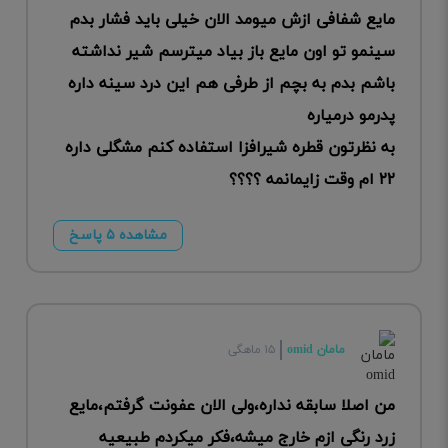
مایع شفافی ازش میومد الان خیلی باید فشار بدم
سینمو تو اون مایع باز بیاد میترسم شیر نداشته
باشم بدم به بچم از طرفی هم این درد سینه داره
پدرمو درمیاره
به نظرتون قطره شیرافزا استفاده کنم مشگلی داره
۲۲ ام وقت زایمانمه ؟؟؟؟
مشاهده ۵ پاسخ
مامان omid
۱۵ ماهگی
من اصلا سابقه نداره،ولی الان عفونت گرفتم،مایع
زرد رنگی ازم خارج میشه،فکر میکردم طبیعیه