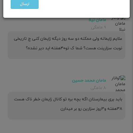
ارسال
مامان نیلا
۹ ماهگی
علایم زایمانه ولی ممکنه دو سه روز دیگه زایمان کنی چ تاریخی
نوبت سزارینت هست؟ شما ک تو۴۰هفته اید دیر نشده؟
مامان محمد حسین
۸ ماهگی
باید بری بیمارستان اگه بچه بره تو کانال زایمان خطر ناک هست
۳۸هفته و۳روز سزارین رو بر میدارن