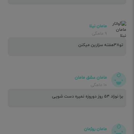
مامان نیلا
۹ ماهگی
تو۳۸هفته سزارین میکنن
مامان عشق مامان
۱۰ ماهگی
برا نوزاد ۵۴ روز دوروزه نمیره دست شویی
مامان روژمان