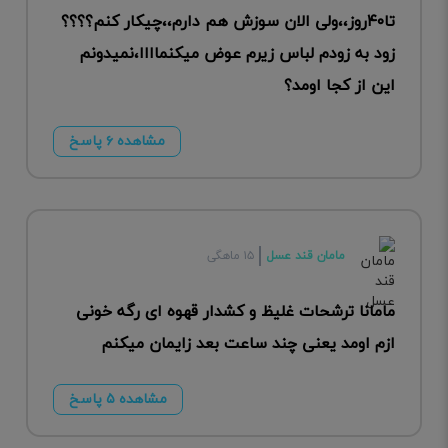
تا۴۰روز،،ولی الان سوزش هم دارم،،چیکار کنم؟؟؟؟
زود به زودم لباس زیرم عوض میکنماااا،نمیدونم
این از کجا اومد؟
مشاهده ۶ پاسخ
مامان قند عسل
۱۵ ماهگی
مامانا ترشحات غلیظ و کشدار قهوه ای رگه خونی
ازم اومد یعنی چند ساعت بعد زایمان میکنم
مشاهده ۵ پاسخ