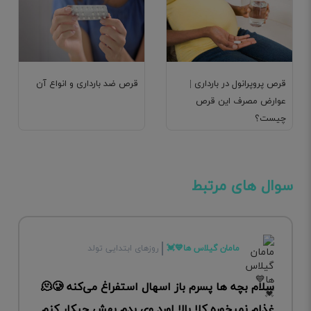
قرص پروپرانول در بارداری |
قرص ضد بارداری و انواع آن
عوارض مصرف این قرص
چیست؟
سوال های مرتبط
مامان گیلاس ها💙💓
روزهای ابتدایی تولد
سلام بچه ها پسرم باز اسهال استفراغ می‌کنه 🫠🥲
غذام نمیخوره کلا بالا اورد وی بدم بهش چیکار کنم