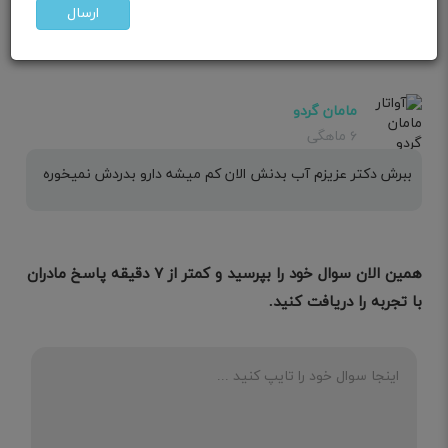
برادخترمن انداسترون داده بودبرااستفراغش
ارسال
مامان گردو
۶ ماهگی
ببرش دکتر عزیزم آب بدنش الان کم‌ میشه دارو بدردش نمیخوره
همین الان سوال خود را بپرسید و کمتر از ۷ دقیقه پاسخ مادران
با تجربه را دریافت کنید.