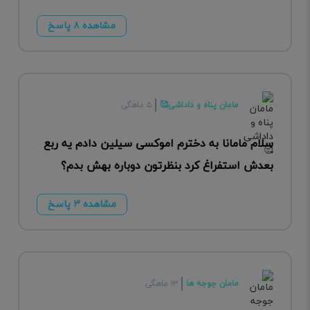
مشاهده ۸ پاسخ
مامان پناه و داداشی🥰
۵ ماهگی
سلام مامانا به دخترم اموکسی سیلین دادم یه ربع
بعدش استفراغ کرد بنظرتون دوباره بهش بدم؟
مشاهده ۳ پاسخ
مامان جوجه ها
۱۳ ماهگی