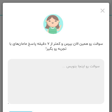
×
سوالت رو همین الان بپرس و کمتر از ۷ دقیقه پاسخ مامان‌های با
مامان یاسمن
۴ ماهگی
تجربه رو بگیر!
سلام بچه ام استفراغ میکنه چ دارو بهش بدم
۲ پاسخ
مامان حلمام وباران
۲ ماهگی