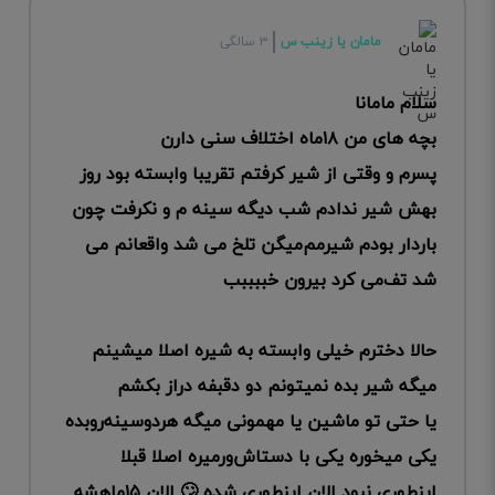
مامان یا زینب س
۳ سالگی
سلام مامانا
بچه های من ۱۸ماه اختلاف سنی دارن
پسرم و وقتی از شیر کرفتم تقریبا وابسته بود روز
بهش شیر ندادم شب دیگه سینه م و نکرفت چون
باردار بودم شیرمم‌میگن تلخ می شد واقعانم می
شد تف‌می کرد بیرون خببببب
حالا دخترم خیلی وابسته به شیره اصلا میشینم
میگه شیر بده نمیتونم دو دقبفه دراز بکشم
یا حتی تو ماشین یا مهمونی میگه هردوسینه‌رو‌بده
یکی میخوره یکی با دستاش‌ور‌میره اصلا قبلا
اینطوری نبود الان اینطوری شده 🙄 الان ۱۵ماهشه