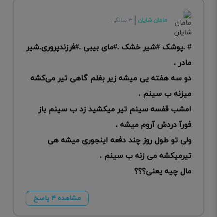
مامان شایان
۳ سالگی
# .پوشک #شیر خشک .#مای بیبی .#فرزندپروری.شیر
مادر .
دو سه هفته یی میشه زیر بغلم گاهی تیر می‌کشه
میزنه ب سینم .
امشب قفسه سینم تیر میکشید زد ب سینم باز
فورآ دردش آروم میشه .
ولی تو طول روز چند دفعه اینجوری میشه هی
تیرمیکشه می‌ زنه ب سینم .
مال چیه یعنی؟؟؟
مشاهده ۴ پاسخ