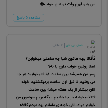
من بانو قهرم رفت تو اتاق خواب😌
مشاهده ۵ پاسخ
مامان آرن خان
۳ سالگی
مامانا بچه هاتون شبا چه ساعتی میخوابن؟
اصلا روتین خواب دارن یا نه؟
پسر من همیشه بین ساعت ۸تا۹میخوابید هر جا
می رفتیم تا قبل اون ساعت برمیگشتیم خونه
الان بیشتر از یک هفته میشه بین ساعت
۶تا۷میخوابه هر جا باشیم میگه بریم خونمون من
خوابم میاد..الان خونه ی مامانم بود دیدم کلافه