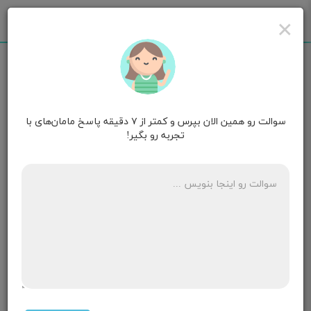
×
سوالت رو همین الان بپرس و کمتر از ۷ دقیقه پاسخ مامان‌های با
مامان مانلی
۴ سالگی
تجربه رو بگیر!
سلام پسر من دو سالش شده یک هفته ی می خوام از شیر
بردارم تو روز کم بهش میدم فقط موقع خواب خیلی اذیت
میکنه چون همیشه بغلم دراز می‌کشید و شیر می‌خورد می
خوابید
۲ پاسخ