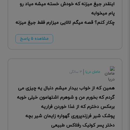
اینقدر جیغ میزنه که خودش خسته میشه میاد رو
پام میخوابه
چکار کنم؟ قصه میگم لالایی میزارم فقط جیغ میزنه
مشاهده ۵ پاسخ
مامان دریا
۳ سالگی
همین که از خواب بیدار میشم دنبال یه چیزی می
گردم که بخورم من و شوهرم اشتهامون خیلی خوبه
برعکس دخترم که از غذا خوردن فراریه
پوشک شیر فرزندپروری گهواره زایمان شیر بچه
دختر پسر کولیک رفلاکس طبیعی