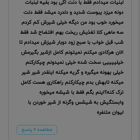
لبنیات میدادم فقط با دنت اکی بود بفیه لبنبات
دونه میزد یبوست شدید و دلدرد میشد فقط دنت
میخورد خوب بود من دیگه خیلی شیرش کم کردم
سه ماهی کلا تغذیش ریخت بهم افتضاح شد فقط
شب قبل خواب با صبح زود دوبار شیزش میدادم تا
الان هرکادی میکنم نمیتونم کامل ازشیر بگیرمش
خیلییییی سخت شده خیلی نمیدونم چیکارکنم
خیلی بهونه میگبره و گریه میکنه اینقدر شیر شیر
میکنه تابهش بدم چیکارکنم راهکاری هست کامل
ترک کنه؟اینم بگم فقط با شیشه میخوره
وابستگیش به شیشس وگرنه از شیر خوردن با
لیوان متنفره
مشاهده ۷ پاسخ