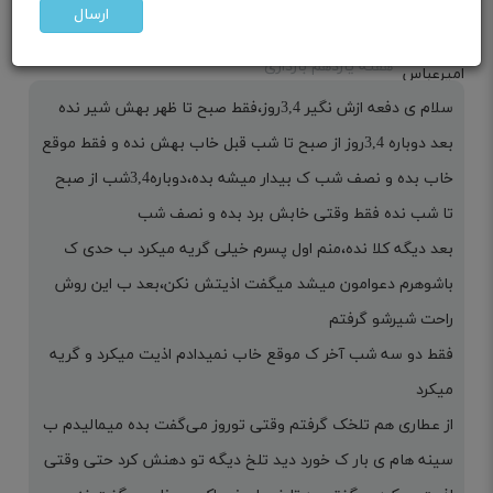
ارسال
مامان امیرعباس توراهی
هفته یازدهم بارداری
سلام ی دفعه ازش نگیر 3,4روز،فقط صبح تا ظهر بهش شیر نده
بعد دوباره 3,4روز از صبح تا شب قبل خاب بهش نده و فقط موقع
خاب بده و نصف شب ک بیدار میشه بده،دوباره3,4شب از صبح
تا شب نده فقط وقتی خابش برد بده و نصف شب
بعد دیگه کلا نده،منم اول پسرم خیلی گریه میکرد ب حدی ک
باشوهرم دعوامون میشد میگفت اذیتش نکن،بعد ب این روش
راحت شیرشو گرفتم
فقط دو سه شب آخر ک موقع خاب نمیدادم اذیت میکرد و گریه
میکرد
از عطاری هم تلخک گرفتم وقتی توروز می‌گفت بده میمالیدم ب
سینه هام ی بار ک خورد دید تلخ دیگه تو دهنش کرد حتی وقتی