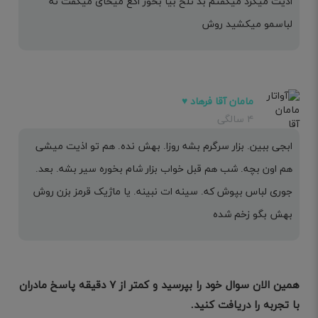
اذیت میکرد میگفتم بد تلخ بیا بخور اکع میخای میگفت نه
لباسمو میکشید روش
مامان آقا فرهاد ♥️
۴ سالگی
ابجی ببین. بزار سرگرم بشه روزا. بهش نده. هم تو اذیت میشی
هم اون بچه. شب هم قبل خواب بزار شام بخوره سیر بشه. بعد.
جوری لباس بپوش که. سینه ات نبینه. یا ماژیک قرمز بزن روش
بهش بگو زخم شده
همین الان سوال خود را بپرسید و کمتر از ۷ دقیقه پاسخ مادران
با تجربه را دریافت کنید.