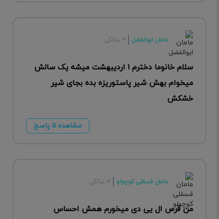
مامان ابوالفضل
۴ سالگی
سلام خانوما دخترم ۱ اردیبهشت میشه یک سالش
میخوام بهش شیر پاستوریزه بده بجای شیر
خشکش
مشاهده ۵ پاسخ
مامان فسقلی کوچولو
۳ سالگی
من قرص ال یی دی میخورم همش احساس