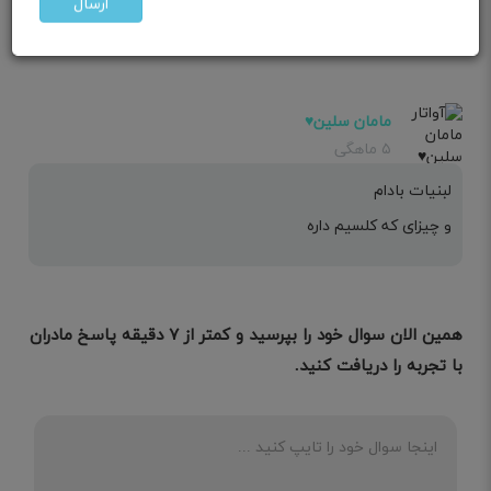
البته شوهرتم باید استفاده کنه
ارسال
مامان سلين♥️
۵ ماهگی
لبنیات بادام
و چیزای که کلسیم داره
همین الان سوال خود را بپرسید و کمتر از ۷ دقیقه پاسخ مادران
با تجربه را دریافت کنید.