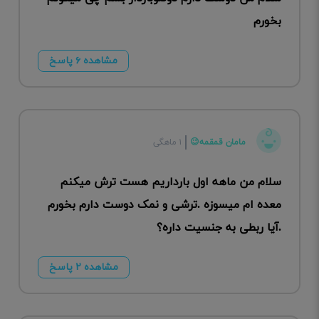
بخورم
مشاهده ۶ پاسخ
مامان قمقمه😉
۱ ماهگی
سلام من ماهه اول بارداریم هست ترش میکنم
معده ام میسوزه .ترشی و نمک دوست دارم بخورم
.آیا ربطی به جنسیت داره؟
مشاهده ۲ پاسخ