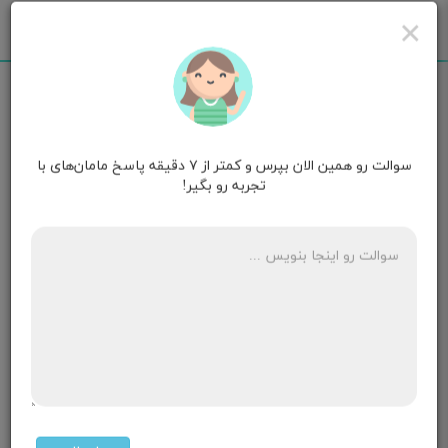
×
سوالت رو همین الان بپرس و کمتر از ۷ دقیقه پاسخ مامان‌های با
فریبا
قصد بارداری
تجربه رو بگیر!
سلام دوست دارم بارداریم دختر باشه چی بخورم
۲ پاسخ
مامان سلين♥️
۵ ماهگی