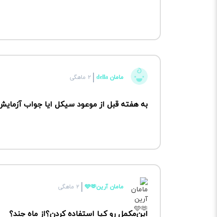
مامان della
۲ ماهگی
به هفته قبل از موعود سیکل ایا جواب آزمایش
مامان آرین🩵🫶
۲ ماهگی
این‌مکمل رو کیا استفاده کردن؟از ماه جند؟