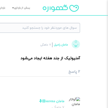
پیش از بارداری
باردا
×
مامان راحیل
۷ ماهگی
سوا
آمنیوتیک از جند هفته ایجاد می‌شود
۲ پاسخ
مامان surena🤱🏻
۷ ماهگی