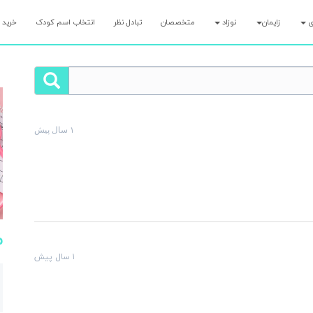
ری
زایمان
نوزاد
متخصصان
تبادل نظر
انتخاب اسم کودک
خرید 
۱ سال پیش
لت رو همین الان بپرس و کمتر از ۷ دقیقه پاسخ مامان‌های با تجربه رو بگیر!
م
۱ سال پیش