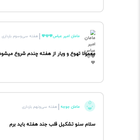
مامان امیر عباس💙🩵💙
هفته سی‌وسوم بارداری
معمولا تهوع و ویار از هفته چندم شروع میشود
مامان جوجه
هفته سی‌ونهم بارداری
سلام سنو تشکیل قلب جند هفته باید برم