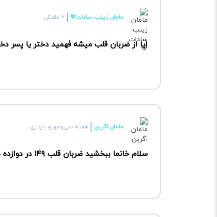
مامان زینب سادات💚
۲ ماهگی
ایا از ضربان قلب میشه فهمید دختر یا پسر دخ
مامان اگرین
هفته سی‌وچهارم بارداری
سلام خانما ببخشید ضربان قلب ۱۴۹ در دوازده هفته نشانه پسر یا دختر بودن جنین