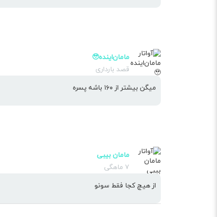
مامان‌اینده🥹
قصد بارداری
میگن بیشتر از ۱۶۰ باشه پسره
مامان بیبی
۷ ماهگی
از هیچ کجا فقط سونو