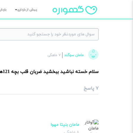
پیش از بارداری
باردا
×
مامان سوگند
۷ ماهگی
سوا
سلام خسته نباشید ببخشید ضربان قلب بچه 121هست میخواستم ببینم از ازنجا معول میشع پسر دختر
۷ پاسخ
مامان بنیتا‌ مهوا
۸ ماهگی