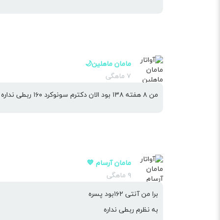
مامان ماهلین🌙
۷ ماهگی
من ۸ هفته ۱۳۸ بود الان دکترم سونوکرد ۱۶۰ ربطی نداره
مامان آرسام 💙
۹ ماهگی
برا من آنتی ۱۶۲بود پسره
به نظرم ربطی نداره