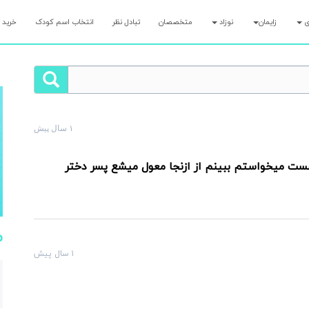
ری
زایمان
نوزاد
متخصصان
تبادل نظر
انتخاب اسم کودک
خرید 
۱ سال پیش
لت رو همین الان بپرس و کمتر از ۷ دقیقه پاسخ مامان‌های با تجربه رو بگیر!
م
۱ سال پیش