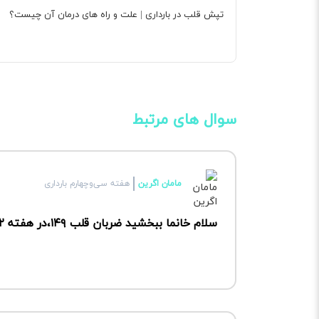
تپش قلب در بارداری | علت و راه های درمان آن چیست؟
سوال های مرتبط
مامان اگرین
هفته سی‌وچهارم بارداری
سلام خانما ببخشید ضربان قلب ۱۴۹،در هفته ۱۲ نشانه پسر یا دختر