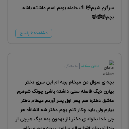
سرگرم شیم🤣 اگ حامله بودم اسم داشته باشه
بچم🤣🤣🤣
مشاهده ۶ پاسخ
مامان 𝓃ℓ𝓀𝒶𝓃
۱۰ ماهگی
بچه ی سوال من میخام بچه ام این سری دختر
بیارن دیگ فاصله سنی داشته باشی چونگ شوهرم
عاشق دختره هم پسر اول پسر آوردم میخام دختر
بیارم ولی باید چکار کنم بچم دختر شه انشالله هر
چی خدا بخواد ی دختر ناز بهمون بده دیگ هیچی از
خدا نمیخام فقط سالم سلامتی بچه مهم میخام