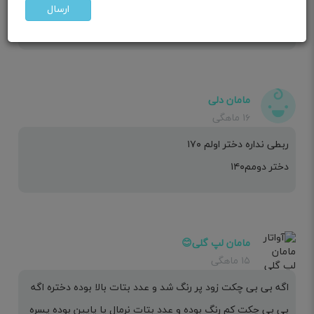
مامان مهدیس اگه حامله ای جرا زدی دوماهه بچتو نکنه
ارسال
مردی؟؟؟
مامان دلی
۱۶ ماهگی
ربطی نداره دختر اولم ۱۷۰
دختر دومم۱۴۰
مامان لپ گلی😊
۱۵ ماهگی
اگه بی بی چکت زود پر رنگ شد و عدد بتات بالا بوده دختره اگه
بی بی چکت کم رنگ بوده و عدد بتات نرمال یا پایین بوده پسره